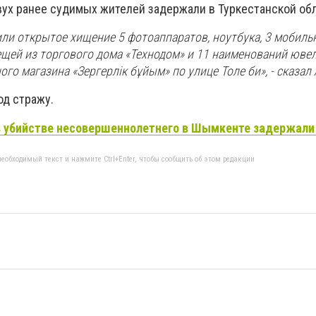
вух ранее судимых жителей задержали в Туркестанской обл
или открытое хищение 5 фотоаппаратов, ноутбука, 3 мобиль
ещей из торгового дома «Технодом» и 11 наименований юве
го магазина «Зергерлік бұйым» по улице Толе би», - сказал
д стражу.
 убийстве несовершеннолетнего в Шымкенте задержали 
еобходимый текст и нажмите Ctrl+Enter, чтобы сообщить об этом редакции