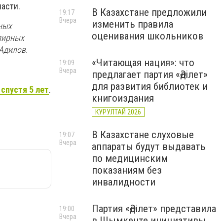
асти.
В Казахстане предложили
19:17
Вчера
изменить правила
ных
оценивания школьников
лирных
 Адилов.
«Читающая нация»: что
19:09
Вчера
предлагает партия «Әділет»
для развития библиотек и
спустя 5 лет
.
книгоиздания
КУРУЛТАЙ 2026
В Казахстане слуховые
19:07
Вчера
аппараты будут выдавать
по медицинским
показаниям без
инвалидности
Партия «Әділет» представила
19:00
Вчера
в Шымкенте инициативы