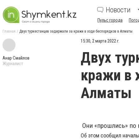
Новости
Пульс города
Пого
Главная
Двух туркестанцев задержали за кражи в ходе беспорядков в Алматы
15:30, 2 марта 2022 г.
Двух тур
Анар Смайлов
Журналист
кражи в 
Алматы
Они «прошлись» по 
Об этом сообщил началь