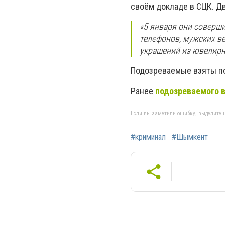
своём докладе в СЦК. Д
«5 января они соверш
телефонов, мужских в
украшений из ювелирно
Подозреваемые взяты по
Ранее
подозреваемого в
Если вы заметили ошибку, выделите н
#криминал
#Шымкент