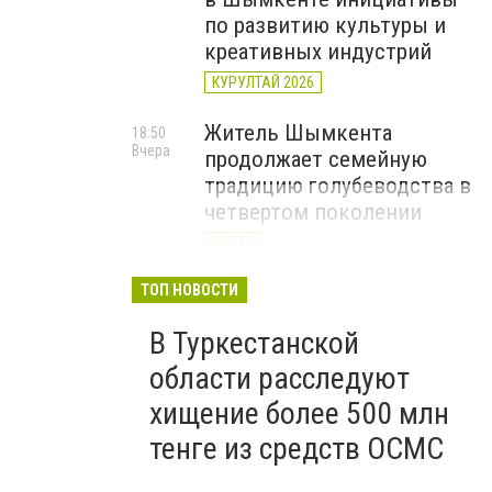
по развитию культуры и
креативных индустрий
КУРУЛТАЙ 2026
Житель Шымкента
18:50
Вчера
продолжает семейную
традицию голубеводства в
четвертом поколении
ВИДЕО
«Әділет» объединила
ТОП НОВОСТИ
17:22
Вчера
представителей всех
В Туркестанской
регионов на форуме
цифровых инициатив
области расследуют
КУРУЛТАЙ 2026
хищение более 500 млн
тенге из средств ОСМС