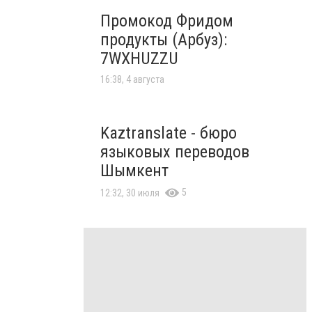
Промокод Фридом
продукты (Арбуз):
7WXHUZZU
16:38, 4 августа
Kaztranslate - бюро
языковых переводов
Шымкент
5
12:32, 30 июля