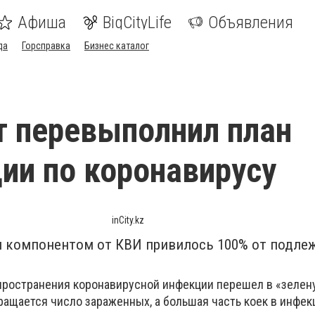
Афиша
BigCityLife
Объявления
да
Горсправка
Бизнес каталог
 перевыполнил план
ии по коронавирусу
inCity.kz
 компонентом от КВИ привилось 100% от подле
ространения коронавирусной инфекции перешел в «зелену
ращается число зараженных, а большая часть коек в инфе