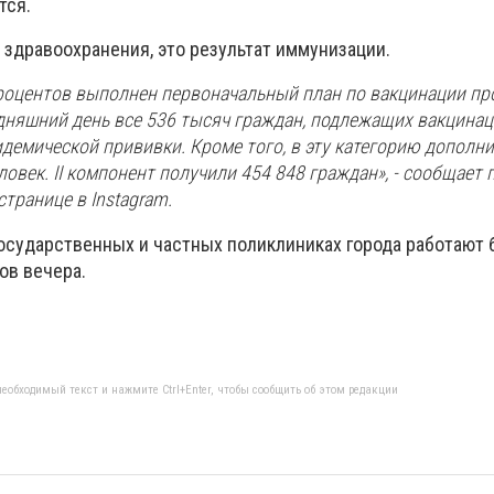
тся.
 здравоохранения, это результат иммунизации.
роцентов выполнен первоначальный план по вакцинации пр
дняшний день все 536 тысяч граждан, подлежащих вакцинаци
демической прививки. Кроме того, в эту категорию дополн
овек. II компонент получили 454 848 граждан», - сообщает 
транице в Instagram.
осударственных и частных поликлиниках города работают
сов вечера.
еобходимый текст и нажмите Ctrl+Enter, чтобы сообщить об этом редакции