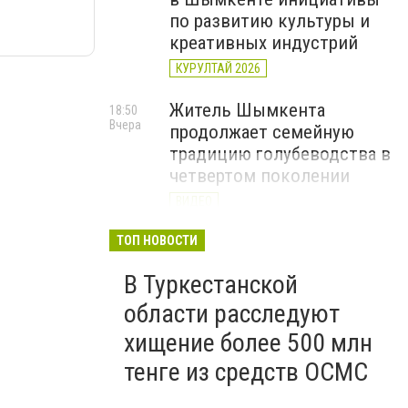
по развитию культуры и
креативных индустрий
КУРУЛТАЙ 2026
Житель Шымкента
18:50
Вчера
продолжает семейную
традицию голубеводства в
четвертом поколении
ВИДЕО
«Әділет» объединила
ТОП НОВОСТИ
17:22
Вчера
представителей всех
В Туркестанской
регионов на форуме
цифровых инициатив
области расследуют
КУРУЛТАЙ 2026
хищение более 500 млн
тенге из средств ОСМС