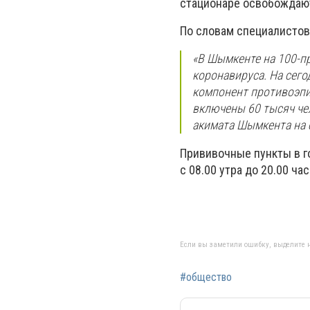
стационаре освобождаю
По словам специалистов
«В Шымкенте на 100-п
коронавируса. На сего
компонент противоэпи
включены 60 тысяч чел
акимата Шымкента на с
Прививочные пункты в г
с 08.00 утра до 20.00 ча
Если вы заметили ошибку, выделите н
#общество