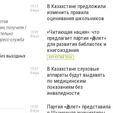
В Казахстане предложили
19:17
Вчера
изменить правила
оценивания школьников
отив
и, получили I
«Читающая нация»: что
19:09
ительно
Вчера
предлагает партия «Әділет»
пресс-служба
для развития библиотек и
книгоиздания
 без выходных
КУРУЛТАЙ 2026
В Казахстане слуховые
19:07
Вчера
аппараты будут выдавать
по медицинским
показаниям без
инвалидности
Партия «Әділет» представила
19:00
Вчера
в Шымкенте инициативы