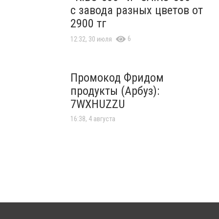
с завода разных цветов от
2900 тг
6
12:32, 30 июля
Промокод Фридом
продукты (Арбуз):
7WXHUZZU
16:38, 4 августа