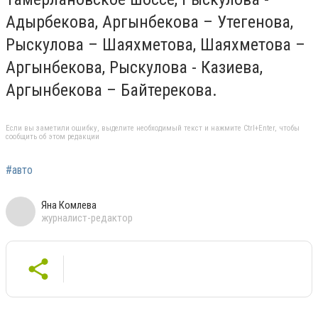
Адырбекова, Аргынбекова – Утегенова,
Рыскулова – Шаяхметова, Шаяхметова –
Аргынбекова, Рыскулова - Казиева,
Аргынбекова – Байтерекова.
Если вы заметили ошибку, выделите необходимый текст и нажмите Ctrl+Enter, чтобы
сообщить об этом редакции
#авто
Яна Комлева
журналист-редактор