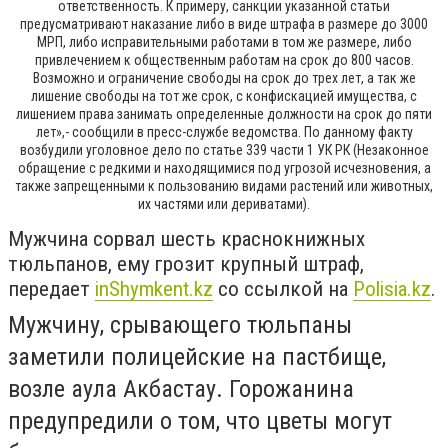
ответственность. К примеру, санкции указанной статьи
предусматривают наказание либо в виде штрафа в размере до 3000
МРП, либо исправительными работами в том же размере, либо
привлечением к общественным работам на срок до 800 часов.
Возможно и ограничение свободы на срок до трех лет, а так же
лишение свободы на тот же срок, с конфискацией имущества, с
лишением права занимать определенные должности на срок до пяти
лет»,- сообщили в пресс-службе ведомства. По данному факту
возбудили уголовное дело по статье 339 части 1 УК РК (Незаконное
обращение с редкими и находящимися под угрозой исчезновения, а
также запрещенными к пользованию видами растений или животных,
их частями или дериватами).
Мужчина сорвал шесть краснокнижных
тюльпанов, ему грозит крупный штраф,
передает
inShymkent.kz
со ссылкой на
Polisia.kz
.
Мужчину, срывающего тюльпаны
заметили полицейские на пастбище,
возле аула Акбастау. Горожанина
предупредили о том, что цветы могут