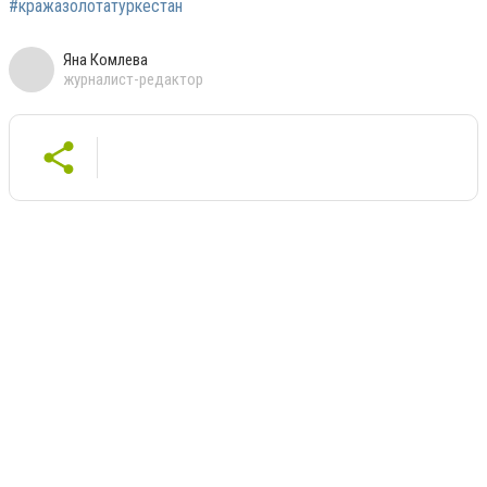
#кражазолотатуркестан
Яна Комлева
журналист-редактор