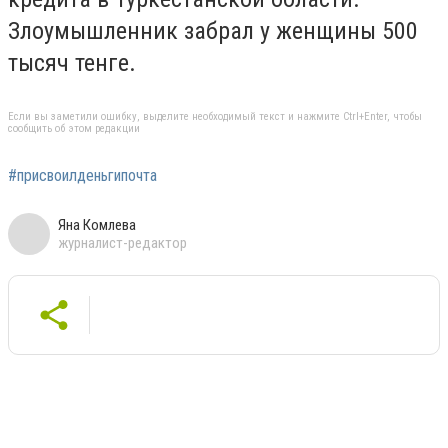
Злоумышленник забрал у женщины 500
тысяч тенге.
Если вы заметили ошибку, выделите необходимый текст и нажмите Ctrl+Enter, чтобы
сообщить об этом редакции
#присвоилденьгипочта
Яна Комлева
журналист-редактор