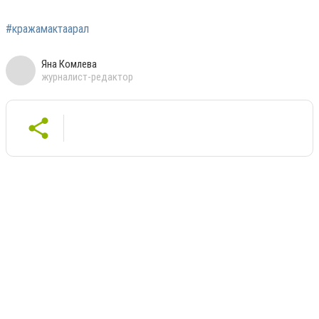
#кражамактаарал
Яна Комлева
журналист-редактор