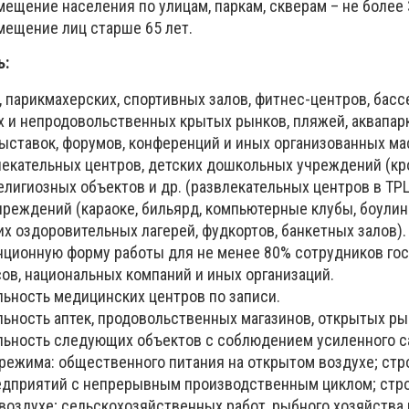
мещение населения по улицам, паркам, скверам – не более 
мещение лиц старше 65 лет.
ь:
, парикмахерских, спортивных залов, фитнес-центров, басс
 и непродовольственных крытых рынков, пляжей, аквапарк
выставок, форумов, конференций и иных организованных м
лекательных центров, детских дошкольных учреждений (к
елигиозных объектов и др. (развлекательных центров в ТРЦ
реждений (караоке, бильярд, компьютерные клубы, боулин
их оздоровительных лагерей, фудкортов, банкетных залов).
анционную форму работы для не менее 80% сотрудников го
сов, национальных компаний и иных организаций.
льность медицинских центров по записи.
льность аптек, продовольственных магазинов, открытых ры
ельность следующих объектов с соблюдением усиленного с
режима: общественного питания на открытом воздухе; стр
дприятий с непрерывным производственным циклом; стр
воздухе; сельскохозяйственных работ, рыбного хозяйства 