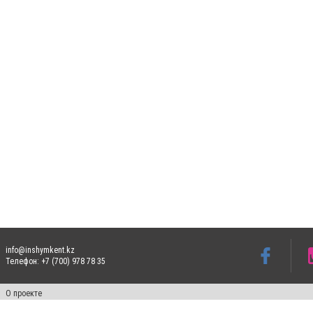
info@inshymkent.kz
Телефон: +7 (700) 978 78 35
О проекте
Свидетельство № 17809-СИ от 26 июля 2019 года