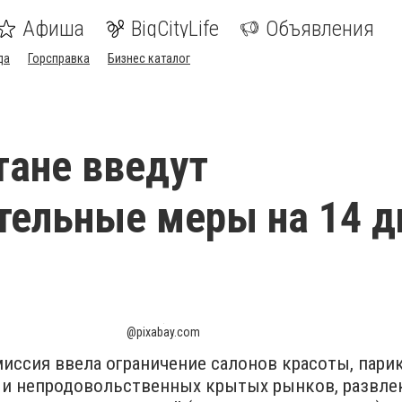
Афиша
BigCityLife
Объявления
да
Горсправка
Бизнес каталог
тане введут
тельные меры на 14 д
@pixabay.com
иссия ввела ограничение салонов красоты, пари
и непродовольственных крытых рынков, развле