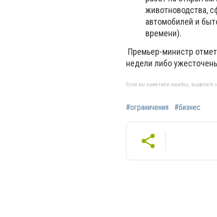
животноводства, с
автомобилей и быто
времени).
Премьер-министр отмети
недели либо ужесточен
Если вы заметили ошибку, выделите н
#ограничения
#бизнес