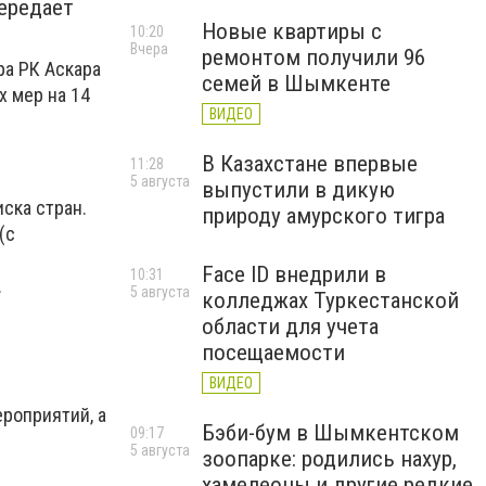
ередает
Новые квартиры с
10:20
Вчера
ремонтом получили 96
а РК Аскара
семей в Шымкенте
 мер на 14
ВИДЕО
В Казахстане впервые
11:28
5 августа
выпустили в дикую
ска стран.
природу амурского тигра
(с
Face ID внедрили в
10:31
.
5 августа
колледжах Туркестанской
области для учета
посещаемости
ВИДЕО
ероприятий, а
Бэби-бум в Шымкентском
09:17
5 августа
зоопарке: родились нахур,
хамелеоны и другие редкие