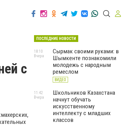
ПОСЛЕДНИЕ НОВОСТИ
Сырмак своими руками: в
18:10
Вчера
Шымкенте познакомили
ней с
молодежь с народным
ремеслом
ВИДЕО
Школьников Казахстана
11:42
Вчера
начнут обучать
искусственному
интеллекту с младших
кмахерских,
классов
кательных