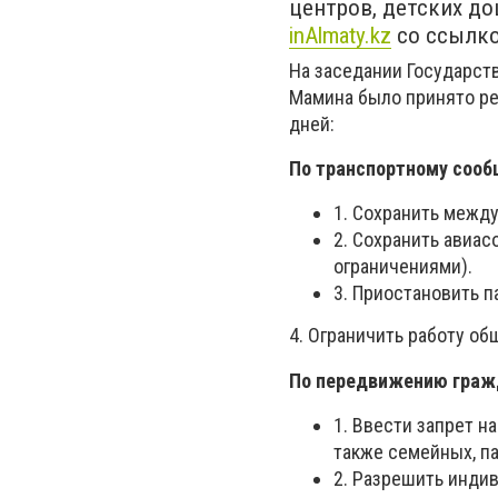
центров, детских д
inAlmaty.kz
со ссылк
На заседании Государст
Мамина было принято ре
дней:
По транспортному соо
1. Сохранить межд
2. Сохранить авиа
ограничениями).
3. Приостановить 
4. Ограничить работу об
По передвижению граж
1. Ввести запрет н
также семейных, п
2. Разрешить инди