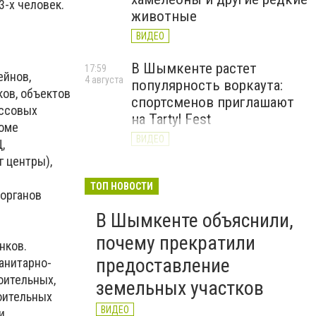
3-х человек.
животные
ВИДЕО
В Шымкенте растет
17:59
ейнов,
4 августа
популярность воркаута:
ов, объектов
спортсменов приглашают
ассовых
на Tartyl Fest
роме
ВИДЕО
,
г центры),
Туркестанская область
13:10
4 августа
начала подготовку к
ТОП НОВОСТИ
сорганов
отопительному сезону
В Шымкенте объяснили,
2026–2027
почему прекратили
ВИДЕО
нков.
предоставление
анитарно-
оительных,
земельных участков
оительных
ВИДЕО
и