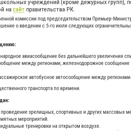
ошкольных учреждений (кроме дежурных групп), п
ой на
сайт
правительства РК.
венной комиссии под председательством Премьер-Министр
шение о введении с 5-го июля следующих ограничительных
бщению:
ународное авиасообщение без дальнейшего увеличения спи
сообщение между регионами, железнодорожное сообщение 
пассажирское автобусное автосообщение между регионами
щественного транспорта по времени.
дан:
а проведение зрелищных, спортивных и других массовых м
амятных мероприятий.
видуальные тренировки на открытом воздухе.