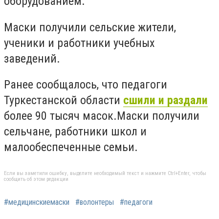
оборудованием.
Маски получили сельские жители,
ученики и работники учебных
заведений.
Ранее сообщалось, что педагоги
Туркестанской области
сшили и раздали
более 90 тысяч масок.Маски получили
сельчане, работники школ и
малообеспеченные семьи.
Если вы заметили ошибку, выделите необходимый текст и нажмите Ctrl+Enter, чтобы
сообщить об этом редакции
#медицинскиемаски
#волонтеры
#педагоги