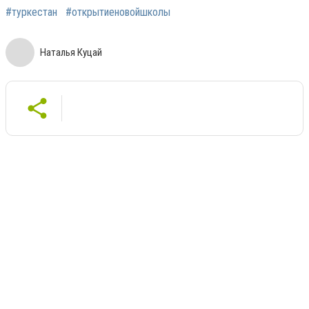
#туркестан
#открытиеновойшколы
Наталья Куцай