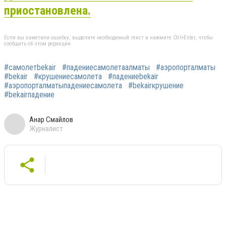
приостановлена.
Если вы заметили ошибку, выделите необходимый текст и нажмите Ctrl+Enter, чтобы
сообщить об этом редакции
#самолетbekair
#падениесамолетаалматы
#аэропорталматы
#bekair
#крушениесамолета
#падениеbekair
#аэропорталматыпадениесамолета
#bekairкрушение
#bekairпадение
Анар Смайлов
Журналист