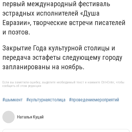
первый международный фестиваль
эстрадных исполнителей «Душа
Евразии», творческие встречи писателей
и поэтов.
Закрытие Года культурной столицы и
передача эстафеты следующему городу
запланированы на ноябрь.
Если вы заметили ошибку, выделите необходимый текст и нажмите Ctrl+Enter, чтобы
сообщить об этом редакции
#шымкент
#культурнаястолица
#проведениемероприятий
Наталья Куцай