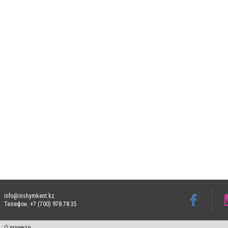
info@inshymkent.kz
Телефон: +7 (700) 978 78 35
О проекте