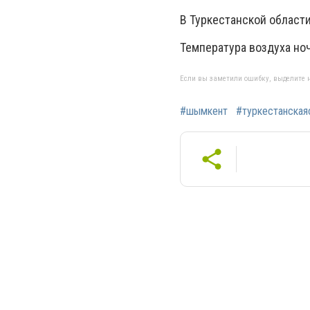
В Туркестанской области
Температура воздуха ноч
Если вы заметили ошибку, выделите н
#шымкент
#туркестанская