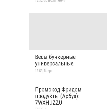
6
12:32, 30 июля
Весы бункерные
универсальные
13:59, Вчера
Промокод Фридом
продукты (Арбуз):
7WXHUZZU