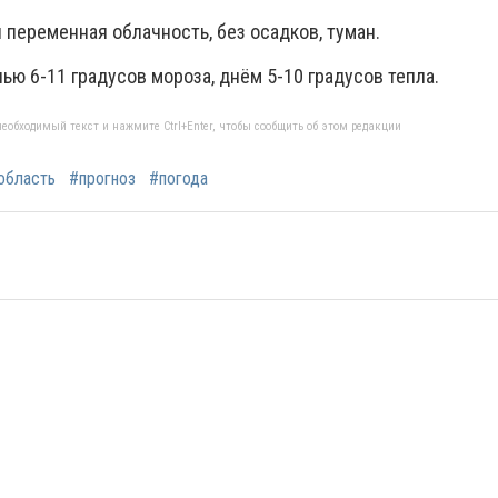
 переменная облачность, без осадков, туман.
ью 6-11 градусов мороза, днём 5-10 градусов тепла.
еобходимый текст и нажмите Ctrl+Enter, чтобы сообщить об этом редакции
область
#прогноз
#погода