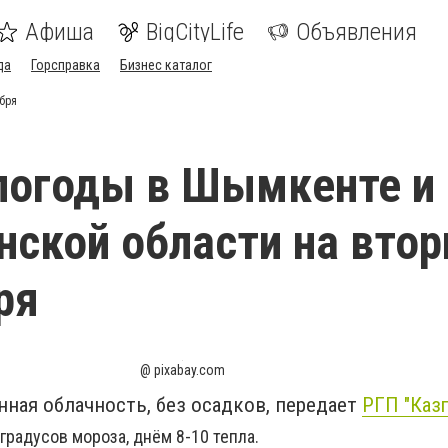
Афиша
BigCityLife
Объявления
да
Горсправка
Бизнес каталог
абря
погоды в Шымкенте и
нской области на втор
ря
@ pixabay.com
ная облачность, без осадков, передает
РГП "Каз
градусов мороза, днём 8-10 тепла.