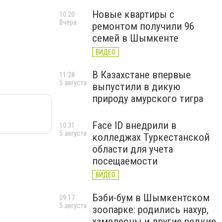
Новые квартиры с
10:20
Вчера
ремонтом получили 96
семей в Шымкенте
ВИДЕО
В Казахстане впервые
11:28
5 августа
выпустили в дикую
природу амурского тигра
Face ID внедрили в
10:31
5 августа
колледжах Туркестанской
области для учета
посещаемости
ВИДЕО
Бэби-бум в Шымкентском
09:17
5 августа
зоопарке: родились нахур,
хамелеоны и другие редкие