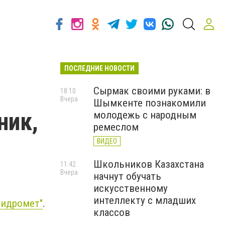
ПОСЛЕДНИЕ НОВОСТИ
Сырмак своими руками: в
18:10
Вчера
Шымкенте познакомили
ник,
молодежь с народным
ремеслом
ВИДЕО
Школьников Казахстана
11:42
Вчера
начнут обучать
искусственному
интеллекту с младших
гидромет"
.
классов