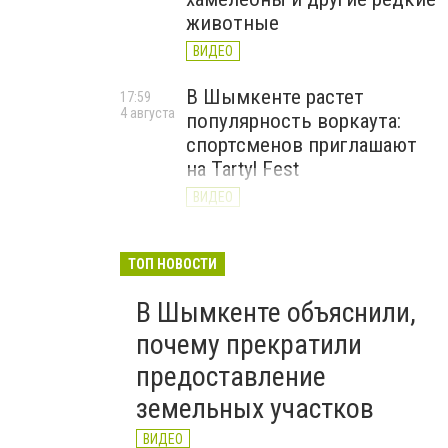
животные
ВИДЕО
В Шымкенте растет
17:59
4 августа
популярность воркаута:
спортсменов приглашают
на Tartyl Fest
ВИДЕО
Туркестанская область
13:10
4 августа
начала подготовку к
ТОП НОВОСТИ
отопительному сезону
В Шымкенте объяснили,
2026–2027
почему прекратили
ВИДЕО
предоставление
земельных участков
ВИДЕО