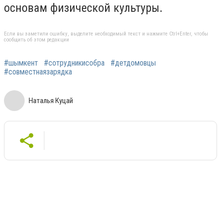
основам физической культуры.
Если вы заметили ошибку, выделите необходимый текст и нажмите Ctrl+Enter, чтобы
сообщить об этом редакции
#шымкент
#сотрудникисобра
#детдомовцы
#совместнаязарядка
Наталья Куцай