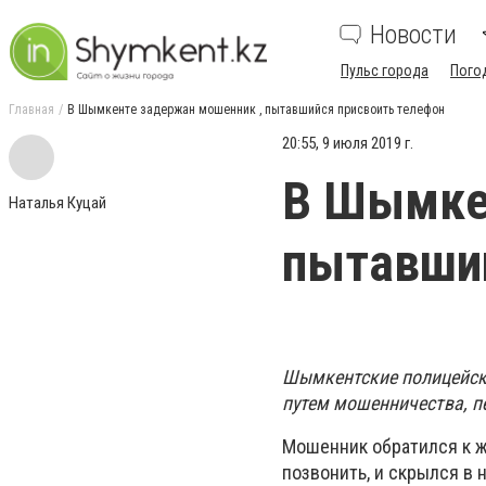
Новости
Пульс города
Пого
Главная
В Шымкенте задержан мошенник , пытавшийся присвоить телефон
20:55, 9 июля 2019 г.
В Шымке
Наталья Куцай
пытавший
Шымкентские полицейски
путем мошенничества, 
Мошенник обратился к ж
позвонить, и скрылся в 