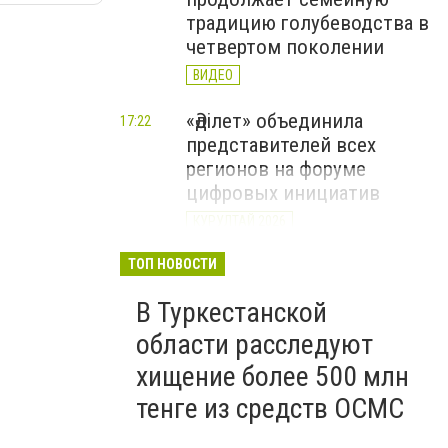
традицию голубеводства в
четвертом поколении
ВИДЕО
«Әділет» объединила
17:22
представителей всех
регионов на форуме
цифровых инициатив
КУРУЛТАЙ 2026
В Казахстане назвали
ТОП НОВОСТИ
12:15
самые
В Туркестанской
высокооплачиваемые
вакансии июля
области расследуют
хищение более 500 млн
тенге из средств ОСМС