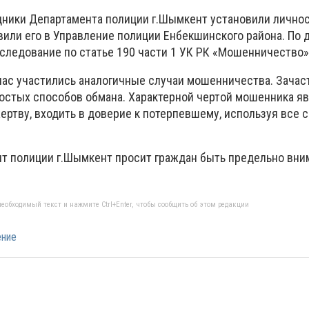
дники Департамента полиции г.Шымкент установили лично
вили его в Управление полиции Енбекшинского района. По 
следование по статье 190 части 1 УК РК «Мошенничество»
йчас участились аналогичные случаи мошенничества. Зачас
остых способов обмана. Характерной чертой мошенника яв
ертву, входить в доверие к потерпевшему, используя все 
нт полиции г.Шымкент просит граждан быть предельно вн
еобходимый текст и нажмите Ctrl+Enter, чтобы сообщить об этом редакции
ение