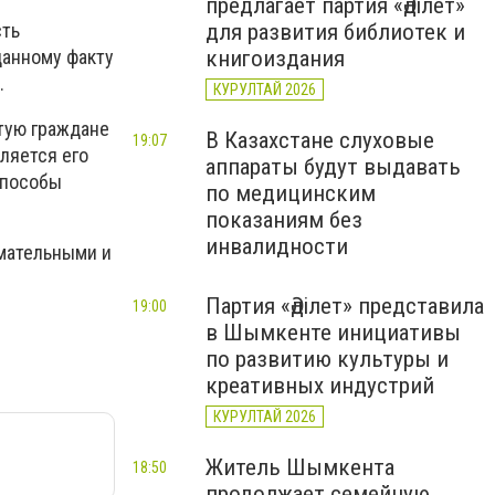
предлагает партия «Әділет»
для развития библиотек и
сть
книгоиздания
данному факту
.
КУРУЛТАЙ 2026
тую граждане
В Казахстане слуховые
19:07
ляется его
аппараты будут выдавать
способы
по медицинским
показаниям без
инвалидности
имательными и
Партия «Әділет» представила
19:00
в Шымкенте инициативы
по развитию культуры и
креативных индустрий
КУРУЛТАЙ 2026
Житель Шымкента
18:50
продолжает семейную