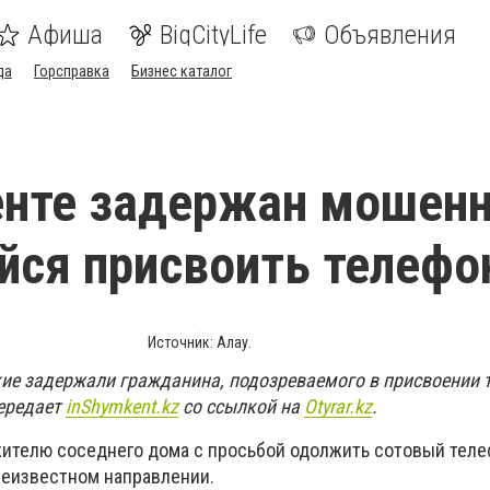
Афиша
BigCityLife
Объявления
да
Горсправка
Бизнес каталог
нте задержан мошенн
ся присвоить телефо
Источник: Алау.
е задержали гражданина, подозреваемого в присвоении 
передает
inShymkent.kz
со ссылкой на
Оtyrar.kz
.
ителю соседнего дома с просьбой одолжить сотовый теле
неизвестном направлении.