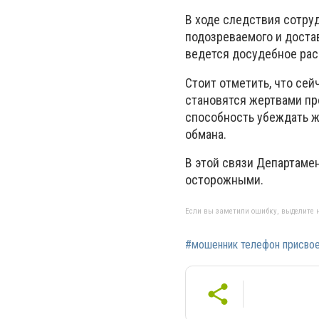
В ходе следствия сотру
подозреваемого и доста
ведется досудебное рас
Стоит отметить, что се
становятся жертвами пр
способность убеждать ж
обмана.
В этой связи Департаме
осторожными.
Если вы заметили ошибку, выделите н
#мошенник телефон присво