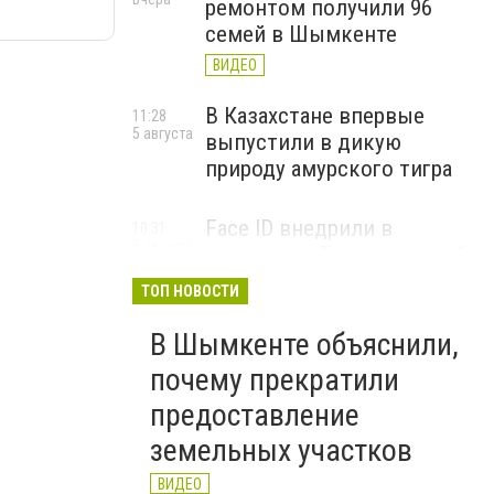
ремонтом получили 96
семей в Шымкенте
ВИДЕО
В Казахстане впервые
11:28
5 августа
выпустили в дикую
природу амурского тигра
Face ID внедрили в
10:31
5 августа
колледжах Туркестанской
области для учета
ТОП НОВОСТИ
посещаемости
В Шымкенте объяснили,
ВИДЕО
почему прекратили
предоставление
земельных участков
ВИДЕО