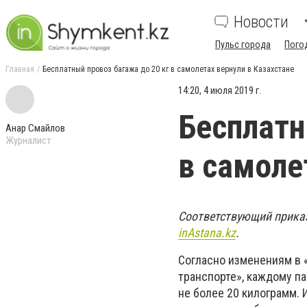
Новости
Пульс города
Пого
Главная
Бесплатный провоз багажа до 20 кг в самолетах вернули в Казахстане
14:20, 4 июля 2019 г.
Бесплатн
Анар Смайлов
Журналист
в самоле
Соответствующий приказ
inAstana
.
kz
.
Согласно изменениям в 
транспорте», каждому п
не более 20 килограмм.