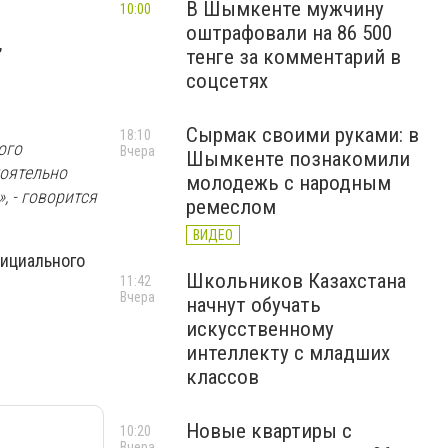
В Шымкенте мужчину
10:00
оштрафовали на 86 500
,
тенге за комментарий в
соцсетях
Сырмак своими руками: в
18:10
ого
Вчера
Шымкенте познакомили
тоятельно
молодежь с народным
, - говорится
ремеслом
ВИДЕО
фициального
Школьников Казахстана
11:42
Вчера
начнут обучать
искусственному
интеллекту с младших
классов
Новые квартиры с
10:20
Вчера