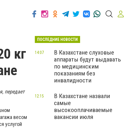
ПОСЛЕДНИЕ НОВОСТИ
20 кг
В Казахстане слуховые
14:07
аппараты будут выдавать
ане
по медицинским
показаниям без
инвалидности
я, передает
В Казахстане назвали
12:15
самые
высокооплачиваемые
ушном
вакансии июля
багажа весом
я услугой