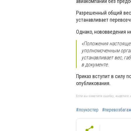
авиакомпании без предо
Разрешенный общий вес 
устанавливает перевозч
Однако, нововведения н
«Положения настоящег
уполномоченным орган
устанавливает вес, га
в документе.
Приказ вступит в силу п
опубликования.
Если вы заметили ошибку, выделите н
#лоукостер
#перевозбага