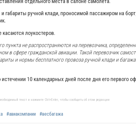
ставления отдельного места в салоне самолета.
и габариты ручной клади, проносимой пассажиром на борт
ик.
е касаются лоукостеров.
о пункта не распространяются на перевозчика, определенн
ом в сфере гражданской авиации. Такой перевозчик самос
бариты и нормы бесплатного провоза ручной клади и багажа»
о истечении 10 календарных дней после дня его первого о
еобходимый текст и нажмите Ctrl+Enter, чтобы сообщить об этом редакции
жа
#авиакомпании
#весбагажа