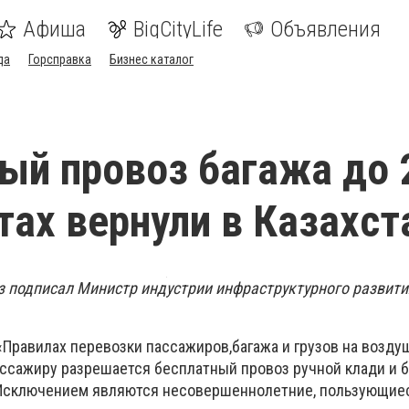
Афиша
BigCityLife
Объявления
да
Горсправка
Бизнес каталог
ый провоз багажа до 
тах вернули в Казахст
 подписал Министр индустрии инфраструктурного развити
«Правилах перевозки пассажиров,
багажа и грузов на возд
ассажиру разрешается бесплатный провоз ручной клади и 
 Исключением являются несовершеннолетние, пользующиес