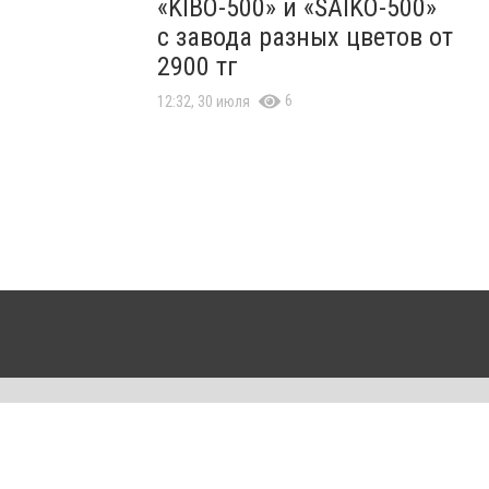
«KIBO-500» и «SAIKO-500»
с завода разных цветов от
2900 тг
6
12:32, 30 июля