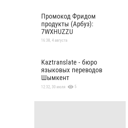
Промокод Фридом
продукты (Арбуз):
7WXHUZZU
16:38, 4 августа
Kaztranslate - бюро
языковых переводов
Шымкент
5
12:32, 30 июля