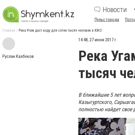
Новости
Пульс города
Пого
Главная
Река Угам даст воду для сотен тысяч человек в ЮКО
14:48, 27 июня 2017 г.
Река Уга
Руслан Казбеков
тысяч че
В ближайшие 5 лет вопр
Казыгуртского, Сарыага
полностью найдет свое 