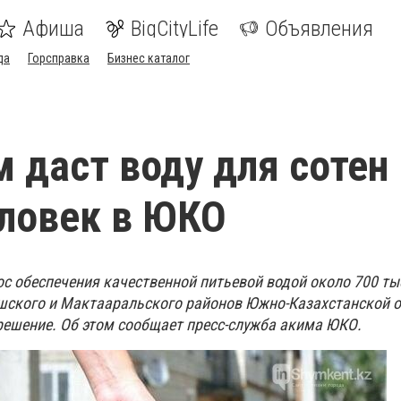
Афиша
BigCityLife
Объявления
да
Горсправка
Бизнес каталог
м даст воду для сотен
ловек в ЮКО
ос обеспечения качественной питьевой водой около 700 ты
шского и Мактааральского районов Южно-Казахстанской 
решение. Об этом сообщает пресс-служба акима ЮКО.