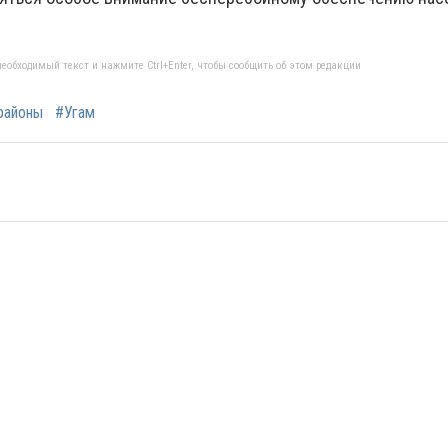
еобходимый текст и нажмите Ctrl+Enter, чтобы сообщить об этом редакции
районы
#Угам