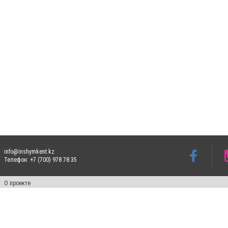
info@inshymkent.kz
Телефон: +7 (700) 978 78 35
О проекте
Свидетельство № 17809-СИ от 26 июля 2019 года
Все права защищены. Ретрансляция и цитирование материалов разрешается при ука