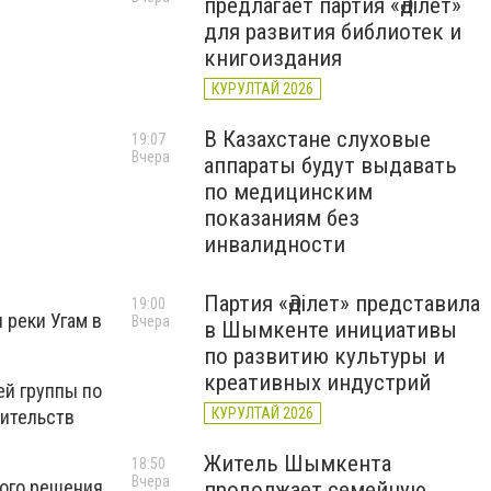
предлагает партия «Әділет»
для развития библиотек и
книгоиздания
КУРУЛТАЙ 2026
В Казахстане слуховые
19:07
Вчера
аппараты будут выдавать
по медицинским
показаниям без
инвалидности
Партия «Әділет» представила
19:00
 реки Угам в
Вчера
в Шымкенте инициативы
по развитию культуры и
креативных индустрий
ей группы по
КУРУЛТАЙ 2026
ительств
Житель Шымкента
18:50
Вчера
ного решения
продолжает семейную