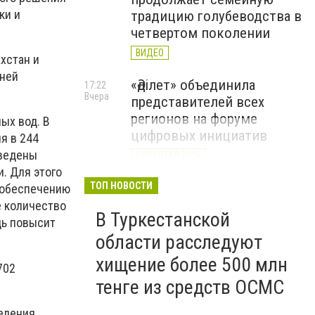
ки и
традицию голубеводства в
четвертом поколении
ВИДЕО
хстан и
дней
«Әділет» объединила
17:22
Вчера
представителей всех
регионов на форуме
ых вод. В
цифровых инициатив
я в 244
оведены
КУРУЛТАЙ 2026
. Для этого
В Казахстане назвали
ТОП НОВОСТИ
о обеспечению
12:15
Вчера
самые
е количество
В Туркестанской
высокооплачиваемые
дь повысит
вакансии июля
области расследуют
хищение более 500 млн
702
тенге из средств ОСМС
еления