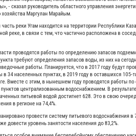
», - сказал руководитель областного управления энергети
 хозяйства Маргулан Марайым.
 часть реки Угам находится на территории Республики Каза
ной реке, в связи с тем, что частично расположена в сосе
ласти проводятся работы по определению запасов подземн
ункта требуют определения запасов воды, из них на сегодн
ведочные работы. Планируется, что в 2017 году будут пр
в 34 населенных пунктах, в 2019 году в оставшихся 105-ти
нге. Вместе с этим, в нынешнем году проводятся работы п
 пунктов централизованным водоснабжением. В результат
ваченных питьевой водой достигнет 628. Это в свою очере
ения в регионе на 74,4%.
планировано провести систему питьевого водоснабжения в 
кже довести уровень занятости населения до 83,2%.
еляться особое внимание бесперебойному обеспечению нас