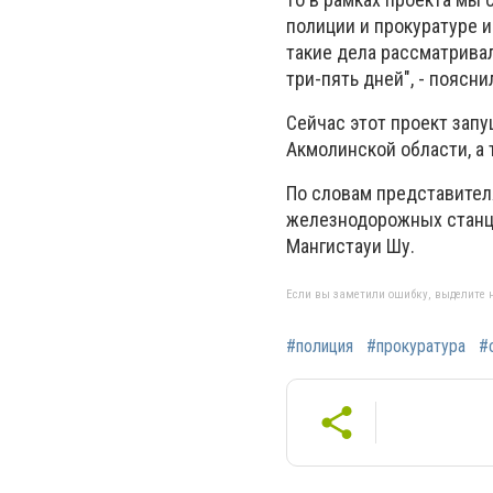
полиции и прокуратуре 
такие дела рассматривал
три-пять дней", - поясни
Сейчас этот проект зап
Акмолинской области, а 
По словам представител
железнодорожных станци
Мангистауи Шу.
Если вы заметили ошибку, выделите н
#полиция
#прокуратура
#