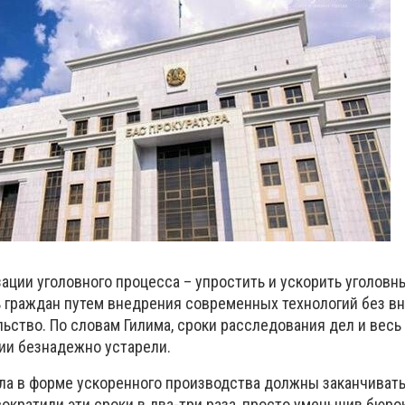
ации уголовного процесса – упростить и ускорить уголовн
граждан путем внедрения современных технологий без в
ьство. По словам Гилима, сроки расследования дел и весь
ии безнадежно устарели.
ла в форме ускоренного производства должны заканчиватьс
сократили эти сроки в два-три раза, просто уменьшив бюро