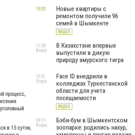
Новые квартиры с
10:20
ремонтом получили 96
семей в Шымкенте
ВИДЕО
В Казахстане впервые
11:28
Вчера
выпустили в дикую
природу амурского тигра
Face ID внедрили в
10:31
Вчера
колледжах Туркестанской
области для учета
ый процесс,
посещаемости
несения
ВИДЕО
 уголовный
Бэби-бум в Шымкентском
09:17
Вчера
зоопарке: родились нахур,
я в 15 суток,
хамелеоны и другие редкие
кратию в