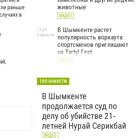
животные
сли раньше
случаях в
ВИДЕО
В Шымкенте растет
17:59
е
4 августа
популярность воркаута:
спортсменов приглашают
на Tartyl Fest
ВИДЕО
ай,
Туркестанская область
13:10
4 августа
начала подготовку к
ТОП НОВОСТИ
отопительному сезону
В Шымкенте
2026–2027
продолжается суд по
ВИДЕО
делу об убийстве 21-
летней Нурай Серикбай
ВИДЕО