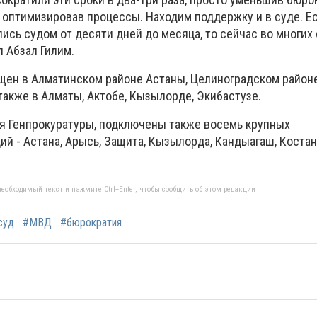
и оптимизировав процессы. Находим поддержку и в суде. Е
ись судом от десяти дней до месяца, то сейчас во многих 
л Абзал Гилим.
ущен в Алматинском районе Астаны, Целиноградском район
также в Алматы, Актобе, Кызылорде, Экибастузе.
я Генпрокуратуры, подключены также восемь крупных
й - Астана, Арысь, Защита, Кызылорда, Кандыагаш, Костан
еобходимый текст и нажмите Ctrl+Enter, чтобы сообщить об этом редакции
суд
#МВД
#бюрократия