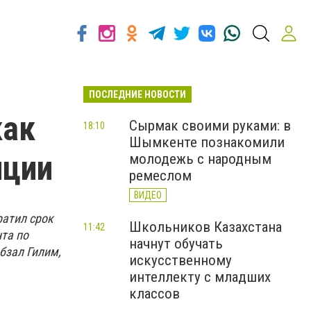
ПОСЛЕДНИЕ НОВОСТИ
как
Сырмак своими руками: в
18:10
Шымкенте познакомили
иции
молодежь с народным
ремеслом
ВИДЕО
ратил срок
Школьников Казахстана
11:42
та по
начнут обучать
бзал Гилим,
искусственному
интеллекту с младших
классов