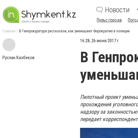
Новости
Пульс города
Пого
Главная
В Генпрокуратуре рассказали, как уменьшают бюрократию в полиции
16:28, 26 июня 2017 г.
В Генпро
Руслан Казбеков
уменьша
Пилотный проект уменьш
прохождения уголовного
надзору за законностью
передает корреспонден