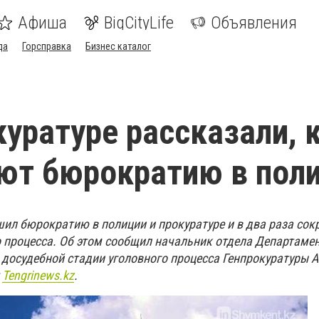
Афиша
BigCityLife
Объявления
да
Горсправка
Бизнес каталог
куратуре рассказали, 
ют бюрократию в пол
ил бюрократию в полиции и прокуратуре и в два раза сок
 процесса. Об этом сообщил начальник отдела Департамен
 досудебной стадии уголовного процесса Генпрокуратуры А
т
Tengrinews.kz
.