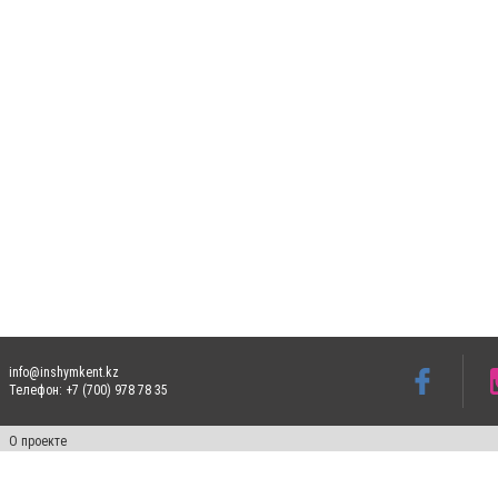
info@inshymkent.kz
Телефон: +7 (700) 978 78 35
О проекте
Свидетельство № 17809-СИ от 26 июля 2019 года