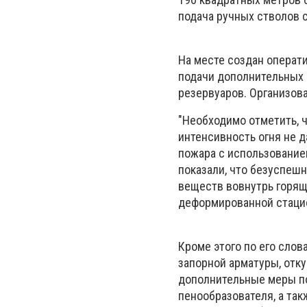
подача ручных стволов 
На месте создан операт
подачи дополнительных 
резервуаров. Организова
"Необходимо отметить, ч
интенсивность огня не д
пожара с использованием
показали, что безуспеш
веществ вовнутрь горящ
деформированной стацио
Кроме этого по его сло
запорной арматуры, отк
дополнительные меры по
пенообразователя, а та