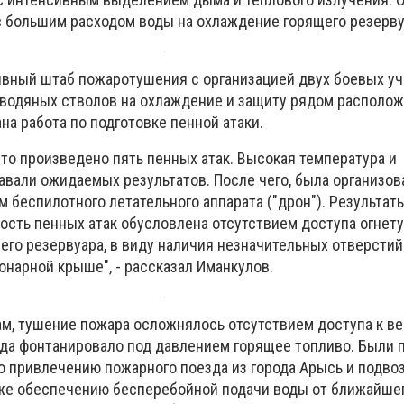
с большим расходом воды на охлаждение горящего резерву
ивный штаб пожаротушения с организацией двух боевых уч
водяных стволов на охлаждение и защиту рядом располо
на работа по подготовке пенной атаки.
то произведено пять пенных атак. Высокая температура и
авали ожидаемых результатов. После чего, была организов
 беспилотного летательного аппарата ("дрон"). Результат
ность пенных атак обусловлена отсутствием доступа огне
его резервуара, в виду наличия незначительных отверстий
нарной крыше", - рассказал Иманкулов.
вам, тушение пожара осложнялось отсутствием доступа к в
уда фонтанировало под давлением горящее топливо. Были
 привлечению пожарного поезда из города Арысь и подво
кже обеспечению бесперебойной подачи воды от ближайше