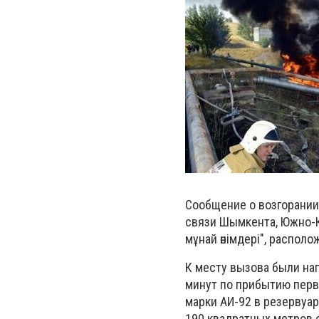
Сообщение о возгорании 
связи Шымкента, Южно-К
мұнай өнімдері", распол
К месту вызова были на
минут по прибытию перв
марки АИ-92 в резервуа
190 квадратных метров 