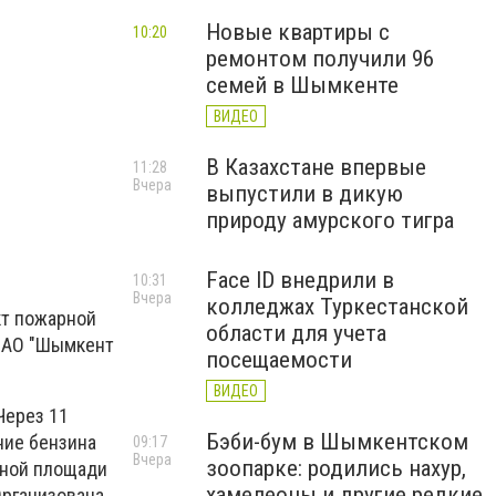
Новые квартиры с
10:20
ремонтом получили 96
семей в Шымкенте
ВИДЕО
В Казахстане впервые
11:28
Вчера
выпустили в дикую
природу амурского тигра
Face ID внедрили в
10:31
Вчера
колледжах Туркестанской
кт пожарной
области для учета
ы АО "Шымкент
посещаемости
ВИДЕО
Через 11
Бэби-бум в Шымкентском
ние бензина
09:17
Вчера
зоопарке: родились нахур,
чной площади
хамелеоны и другие редкие
Организована