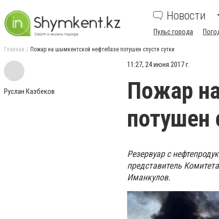
Новости
Пульс города
Пого
Главная
Пожар на шымкентской нефтебазе потушен спустя сутки
11:27, 24 июня 2017 г.
Пожар н
Руслан Казбеков
потушен 
Резервуар с нефтепроду
представитель Комитета
Иманкулов.