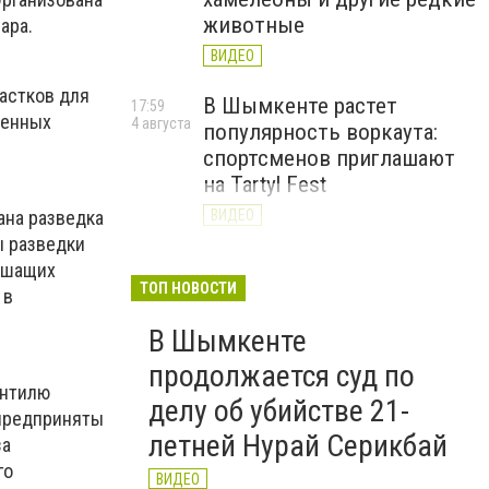
животные
ара.
ВИДЕО
астков для
В Шымкенте растет
17:59
женных
4 августа
популярность воркаута:
спортсменов приглашают
на Tartyl Fest
ВИДЕО
ана разведка
ы разведки
Туркестанская область
13:10
тушащих
4 августа
начала подготовку к
ТОП НОВОСТИ
 в
отопительному сезону
В Шымкенте
2026–2027
продолжается суд по
ВИДЕО
ентилю
делу об убийстве 21-
 предприняты
летней Нурай Серикбай
за
го
ВИДЕО