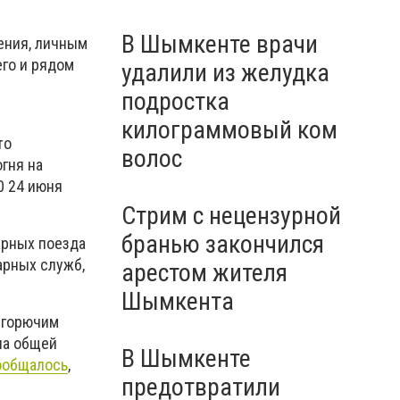
В Шымкенте врачи
ения, личным
го и рядом
удалили из желудка
подростка
килограммовый ком
то
волос
гня на
0 24 июня
Стрим с нецензурной
бранью закончился
арных поезда
арных служб,
арестом жителя
Шымкента
 горючим
на общей
В Шымкенте
ообщалось
,
предотвратили