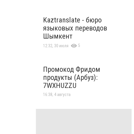
Kaztranslate - бюро
языковых переводов
Шымкент
5
12:32, 30 июля
Промокод Фридом
продукты (Арбуз):
7WXHUZZU
16:38, 4 августа