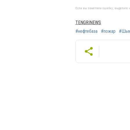
Если вы заметили ошибку, выделите н
TENGRINEWS
#нефтебаза
#пожар
#Шым