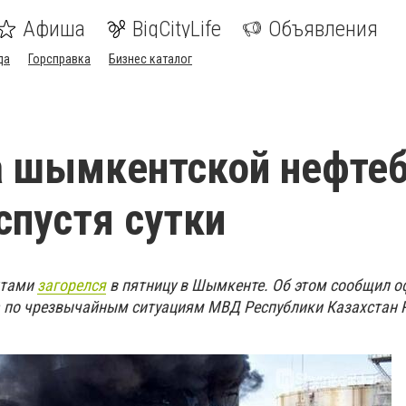
Афиша
BigCityLife
Объявления
да
Горсправка
Бизнес каталог
а шымкентской нефте
спустя сутки
ктами
загорелся
в пятницу в Шымкенте. Об этом сообщил 
 по чрезвычайным ситуациям МВД Республики Казахстан 