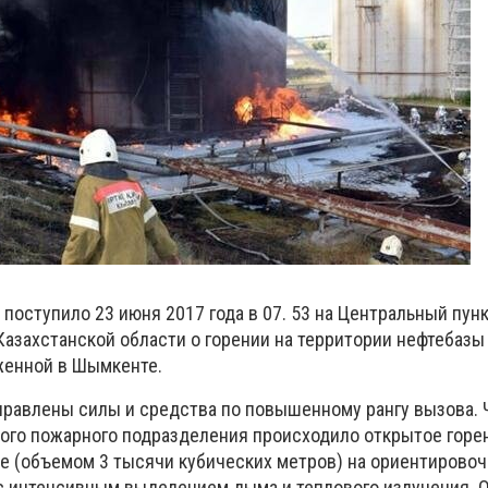
поступило 23 июня 2017 года в 07. 53 на Центральный пун
азахстанской области о горении на территории нефтебаз
оженной в Шымкенте.
правлены силы и средства по повышенному рангу вызова. 
ого пожарного подразделения происходило открытое горе
ре (объемом 3 тысячи кубических метров) на ориентирово
с интенсивным выделением дыма и теплового излучения. 