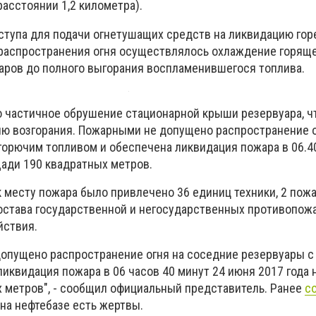
расстоянии 1,2 километра).
ступа для подачи огнетушащих средств на ликвидацию гор
распространения огня осуществлялось охлаждение горяще
ров до полного выгорания воспламенившегося топлива.
о частичное обрушение стационарной крыши резервуара, ч
ю возгорания. Пожарными не допущено распространение о
горючим топливом и обеспечена ликвидация пожара в 06.4
щади 190 квадратных метров.
к месту пожара было привлечено 36 единиц техники, 2 пож
состава государственной и негосударственных противопож
йствия.
опущено распространение огня на соседние резервуары с
иквидация пожара в 06 часов 40 минут 24 июня 2017 года 
 метров", - сообщил официальный представитель. Ранее
с
 на нефтебазе есть жертвы.