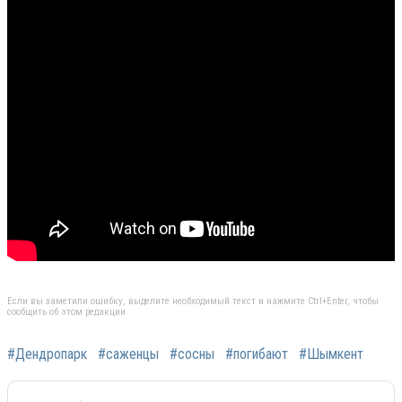
Если вы заметили ошибку, выделите необходимый текст и нажмите Ctrl+Enter, чтобы
сообщить об этом редакции
#Дендропарк
#саженцы
#сосны
#погибают
#Шымкент