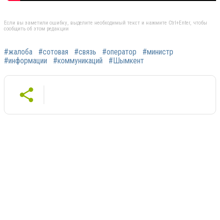
Если вы заметили ошибку, выделите необходимый текст и нажмите Ctrl+Enter, чтобы
сообщить об этом редакции
#жалоба
#сотовая
#связь
#оператор
#министр
#информации
#коммуникаций
#Шымкент