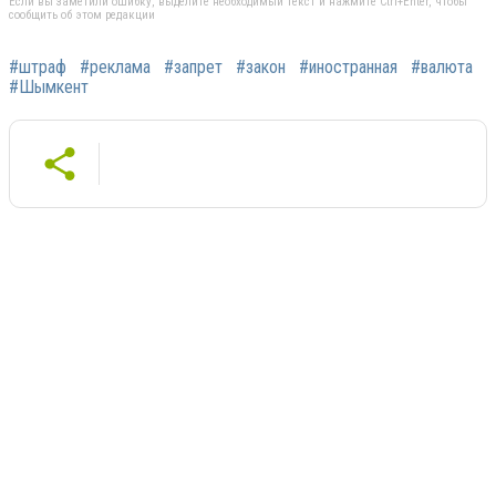
Если вы заметили ошибку, выделите необходимый текст и нажмите Ctrl+Enter, чтобы
сообщить об этом редакции
#штраф
#реклама
#запрет
#закон
#иностранная
#валюта
#Шымкент