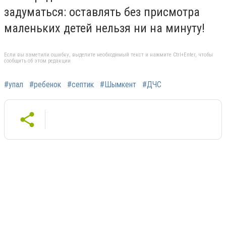
задуматься: оставлять без присмотра
маленьких детей нельзя ни на минуту!
Если вы заметили ошибку, выделите необходимый текст и нажмите Ctrl+Enter, чтобы
сообщить об этом редакции
#упал
#ребенок
#септик
#Шымкент
#ДЧС