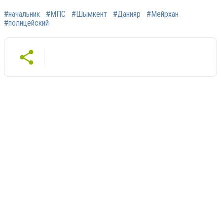
#начальник
#МПС
#Шымкент
#Данияр
#Мейрхан
#полицейский