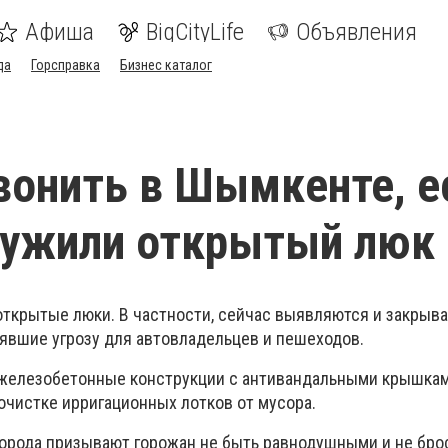
Афиша
BigCityLife
Объявления
да
Горсправка
Бизнес каталог
вонить в Шымкенте, е
ружили открытый люк
крытые люки. В частности, сейчас выявляются и закрыва
явшие угрозу для автовладельцев и пешеходов.
 железобетонные конструкции с антивандальными крышкам
 очистке ирригационных лотков от мусора.
рода призывают горожан не быть равнодушными и не брос