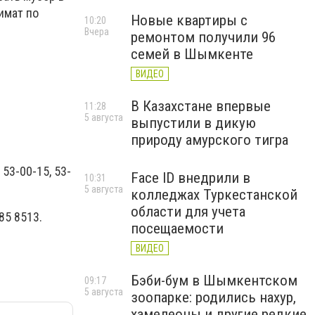
имат по
Новые квартиры с
10:20
Вчера
ремонтом получили 96
семей в Шымкенте
ВИДЕО
В Казахстане впервые
11:28
5 августа
выпустили в дикую
природу амурского тигра
53-00-15, 53-
Face ID внедрили в
10:31
5 августа
колледжах Туркестанской
области для учета
85 8513.
посещаемости
ВИДЕО
Бэби-бум в Шымкентском
09:17
5 августа
зоопарке: родились нахур,
хамелеоны и другие редкие