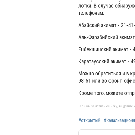
лотки. В случае обнару
телефонам:
Абайский акимат - 21-41-
Аль-Фарабийский акимат 
Енбекшинский акимат - 4
Каратаусский акимат - 42
Можно обратиться и в к
98-61 или во фронт-офис
Кроме того, можете отп
Если вы заметили ошибку, выделите н
#открытый
#канализацион