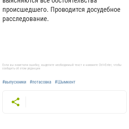
выясняются все обстоятельства
происшедшего. Проводится досудебное
расследование.
Если вы заметили ошибку, выделите необходимый текст и нажмите Ctrl+Enter, чтобы
сообщить об этом редакции
#выпускники
#потасовка
#Шымкент