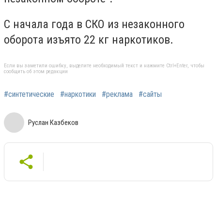
С начала года в СКО из незаконного
оборота изъято 22 кг наркотиков.
Если вы заметили ошибку, выделите необходимый текст и нажмите Ctrl+Enter, чтобы
сообщить об этом редакции
#синтетические
#наркотики
#реклама
#сайты
Руслан Казбеков