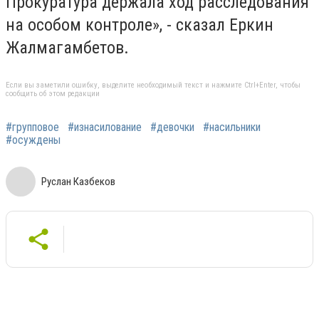
Прокуратура держала ход расследования
на особом контроле», - сказал Еркин
Жалмагамбетов.
Если вы заметили ошибку, выделите необходимый текст и нажмите Ctrl+Enter, чтобы
сообщить об этом редакции
#групповое
#изнасилование
#девочки
#насильники
#осуждены
Руслан Казбеков