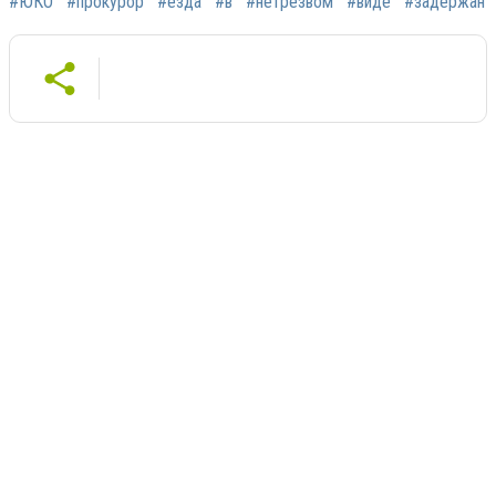
#ЮКО
#прокурор
#езда
#в
#нетрезвом
#виде
#задержан