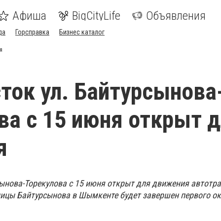
Афиша
BigCityLife
Объявления
да
Горсправка
Бизнес каталог
я
ток ул. Байтурсынова
ва с 15 июня открыт 
я
сынова-Торекулова с 15 июня открыт для движения автотра
ицы Байтурсынова в Шымкенте будет завершен первого ок