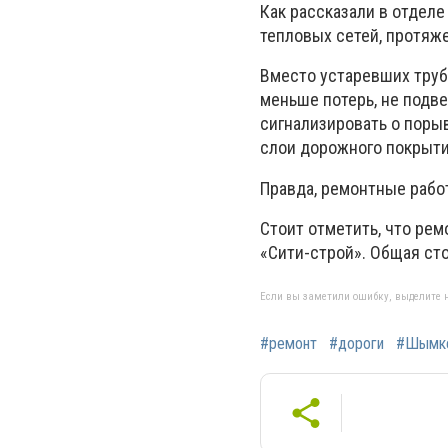
Как рассказали в отделе
тепловых сетей, протяже
Вместо устаревших тру
меньше потерь, не подве
сигнализировать о порыв
слои дорожного покрыти
Правда, ремонтные работ
Стоит отметить, что ре
«Сити-строй». Общая сто
Если вы заметили ошибку, выделите н
#ремонт
#дороги
#Шымк