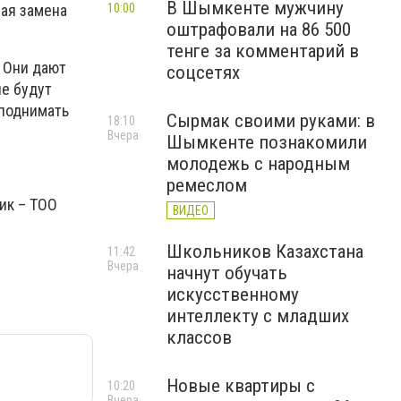
В Шымкенте мужчину
10:00
ная замена
оштрафовали на 86 500
тенге за комментарий в
 Они дают
соцсетях
ые будут
 поднимать
Сырмак своими руками: в
18:10
Вчера
Шымкенте познакомили
молодежь с народным
ремеслом
ик – ТОО
ВИДЕО
Школьников Казахстана
11:42
Вчера
начнут обучать
искусственному
интеллекту с младших
классов
Новые квартиры с
10:20
Вчера