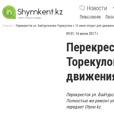
Новости
Пульс города
Пого
Главная
Перекресток ул. Байтурсынова-Торекулова с 15 июня открыт для движени
09:01, 16 июня 2017 г.
Перекрес
Торекуло
движени
Перекресток ул. Байтур
Полностью же ремонт ул
передает Otyrar.kz.