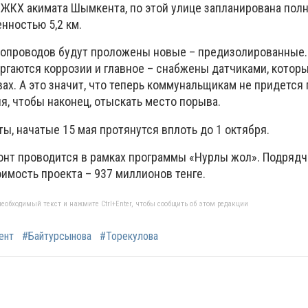
 ЖКХ акимата Шымкента, по этой улице запланирована пол
нностью 5,2 км.
бопроводов будут проложены новые – предизолированные.
ргаются коррозии и главное – снабжены датчиками, котор
ах. А это значит, что теперь коммунальщикам не придется
я, чтобы наконец, отыскать место порыва.
ы, начатые 15 мая протянутся вплоть до 1 октября.
монт проводится в рамках программы «Нурлы жол». Подрядч
имость проекта – 937 миллионов тенге.
еобходимый текст и нажмите Ctrl+Enter, чтобы сообщить об этом редакции
ент
#Байтурсынова
#Торекулова