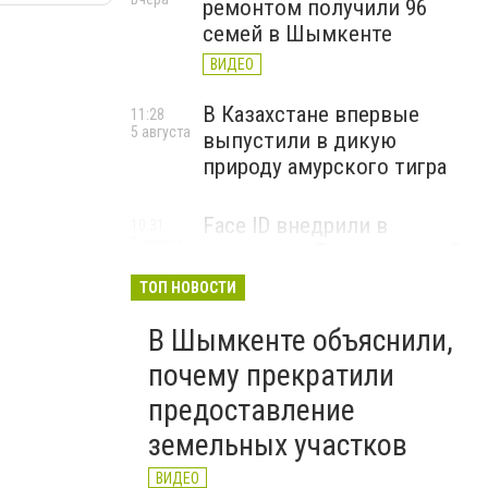
ремонтом получили 96
семей в Шымкенте
ВИДЕО
В Казахстане впервые
11:28
5 августа
выпустили в дикую
природу амурского тигра
Face ID внедрили в
10:31
5 августа
колледжах Туркестанской
области для учета
ТОП НОВОСТИ
посещаемости
В Шымкенте объяснили,
ВИДЕО
почему прекратили
предоставление
земельных участков
ВИДЕО