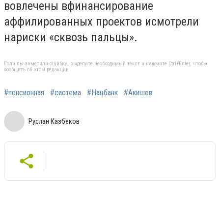
вовлечены вфинансирование
аффилированных проектов исмотрели
нариски «сквозь пальцы».
Если вы заметили ошибку, выделите необходимый текст и нажмите Ctrl+Enter, чтобы
сообщить об этом редакции
#пенсионная
#система
#Нацбанк
#Акишев
Руслан Казбеков