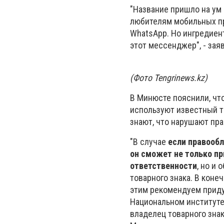
"Название пришло на ум
любителям мобильных пр
WhatsApp. Но ингредиент
этот мессенджер", - зая
(Фото Tengrinews.kz)
В Минюсте пояснили, чт
используют известный т
знают, что нарушают пра
"В случае
если правообл
он сможет не только п
ответственности
, но и
товарного знака. В коне
этим рекомендуем приду
Национальном институте
владелец товарного зна