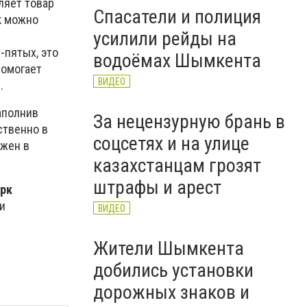
ляет товар
Спасатели и полиция
к можно
усилили рейды на
-пятых, это
водоёмах Шымкента
помогает
ВИДЕО
.
аполнив
За нецензурную брань в
ственно в
соцсетях и на улице
ожен в
казахстанцам грозят
штрафы и арест
рк
и
ВИДЕО
Жители Шымкента
добились установки
дорожных знаков и