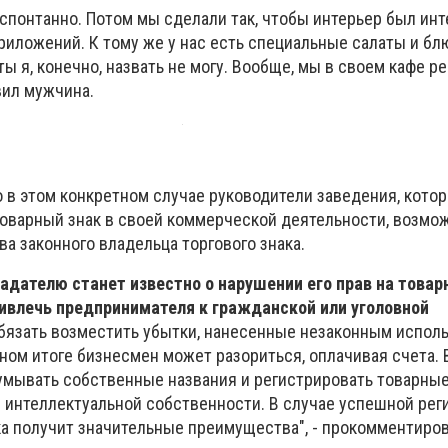
 спонтанно. Потом мы сделали так, чтобы интерьер был ин
иложений. К тому же у нас есть специальные салаты и бл
ы я, конечно, назвать не могу. Вообще, мы в своем кафе 
вил мужчина.
о в этом конкретном случае руководители заведения, кото
оварный знак в своей коммерческой деятельности, возмож
ва законного владельца торгового знака.
адателю станет известно о нарушении его прав на товар
ривлечь предпринимателя к гражданской или уголовной
 обязать возместить убытки, нанесенные незаконным испол
чном итоге бизнесмен может разориться, оплачивая счета. 
мывать собственные названия и регистрировать товарные
 интеллектуальной собственности. В случае успешной рег
ка получит значительные преимущества", - прокомментиров