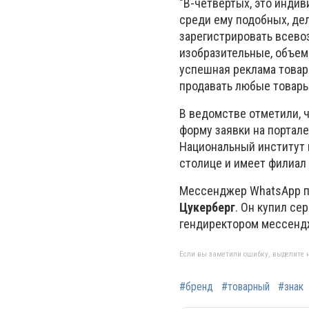
"В-четвертых, это инди
среди ему подобных, дел
зарегистрировать всево
изобразительные, объемн
успешная реклама товар
продавать любые товары 
В ведомстве отметили, ч
форму заявки на портал
Национальный институт 
столице и имеет филиал
Мессенджер WhatsApp 
Цукерберг
. Он купил се
гендиректором мессендж
Если вы заметили ошибку, выделите н
#бренд
#товарный
#знак