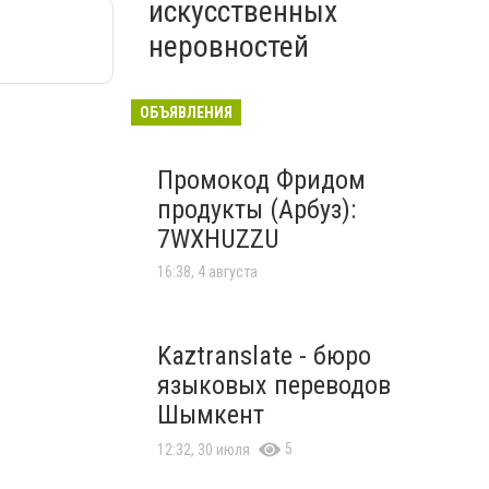
искусственных
неровностей
ОБЪЯВЛЕНИЯ
Промокод Фридом
продукты (Арбуз):
7WXHUZZU
16:38, 4 августа
Kaztranslate - бюро
языковых переводов
Шымкент
5
12:32, 30 июля