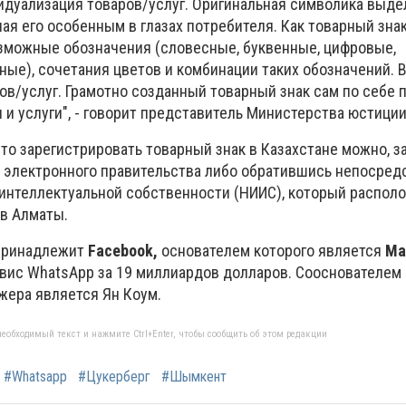
видуализация товаров/услуг. Оригинальная символика выде
ая его особенным в глазах потребителя. Как товарный зна
зможные обозначения (словесные, буквенные, цифровые,
ые), сочетания цветов и комбинации таких обозначений. В
ов/услуг. Грамотно созданный товарный знак сам по себе 
и услуги", - говорит представитель Министерства юстиции
то зарегистрировать товарный знак в Казахстане можно, з
е электронного правительства либо обратившись непосред
интеллектуальной собственности (НИИС), который распол
 в Алматы.
принадлежит
Facebook,
основателем которого является
Ма
рвис WhatsApp за 19 миллиардов долларов. Сооснователем 
ера является Ян Коум.
еобходимый текст и нажмите Ctrl+Enter, чтобы сообщить об этом редакции
#Whatsapp
#Цукерберг
#Шымкент