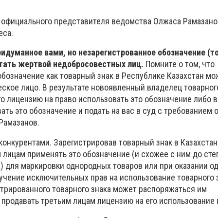
 официального представителя ведомства Олжаса Рамазанов
еса.
ридуманное вами, но незарегистрованное обозначение (т
стать жертвой недобросовестных лиц.
Помните о том, что
обозначение как товарный знак в Республике Казахстан м
ское лицо. В результате новоявленный владелец товарног
го лицензию на право использовать это обозначение либо 
ать это обозначение и подать на вас в суд с требованием 
 Рамазанов.
 конкурентами. Зарегистрировав товарный знак в Казахстан
 лицам применять это обозначение (и схожее с ним до сте
а) для маркировки однородных товаров или при оказании 
олучение исключительных прав на использование товарного 
стрированного товарного знака может распоряжаться им
 продавать третьим лицам лицензию на его использование 