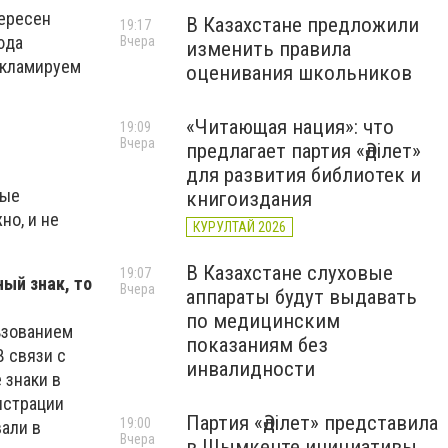
тересен
В Казахстане предложили
19:17
юда
Вчера
изменить правила
рекламируем
оценивания школьников
«Читающая нация»: что
19:09
Вчера
предлагает партия «Әділет»
для развития библиотек и
рые
книгоиздания
но, и не
КУРУЛТАЙ 2026
В Казахстане слуховые
19:07
ный знак, то
Вчера
аппараты будут выдавать
по медицинским
ьзованием
показаниям без
В связи с
инвалидности
 знаки в
истрации
Партия «Әділет» представила
19:00
али в
Вчера
в Шымкенте инициативы