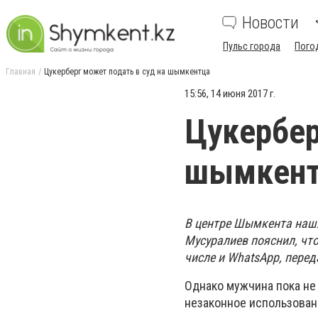
Новости
Пульс города
Пого
Главная
Цукерберг может подать в суд на шымкентца
15:56, 14 июня 2017 г.
Цукербер
шымкен
В центре Шымкента нашл
Мусуралиев пояснил, чт
числе и WhatsApp, пере
Однако мужчина пока не 
незаконное использован