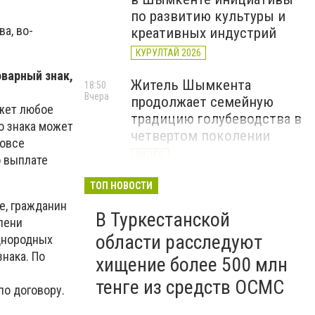
по развитию культуры и
а, во-
креативных индустрий
КУРУЛТАЙ 2026
оварный знак,
Житель Шымкента
18:50
Вчера
продолжает семейную
ожет любое
традицию голубеводства в
о знака может
четвертом поколении
вовсе
ВИДЕО
о выплате
«Әділет» объединила
ТОП НОВОСТИ
17:22
Вчера
представителей всех
е, гражданин
В Туркестанской
регионов на форуме
пени
цифровых инициатив
области расследуют
однородных
знака. По
КУРУЛТАЙ 2026
хищение более 500 млн
тенге из средств ОСМС
по договору.