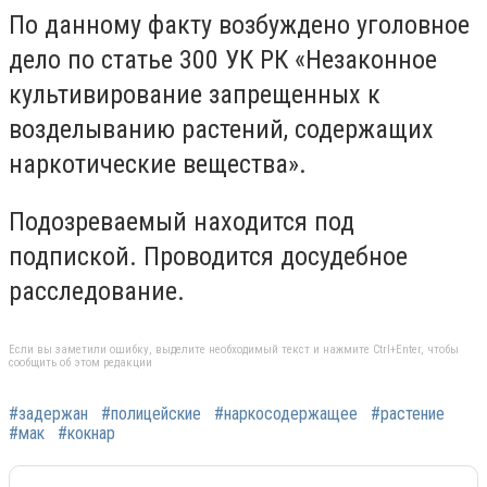
По данному факту возбуждено уголовное
дело по статье 300 УК РК «Незаконное
культивирование запрещенных к
возделыванию растений, содержащих
наркотические вещества».
Подозреваемый находится под
подпиской. Проводится досудебное
расследование.
Если вы заметили ошибку, выделите необходимый текст и нажмите Ctrl+Enter, чтобы
сообщить об этом редакции
#задержан
#полицейские
#наркосодержащее
#растение
#мак
#кокнар