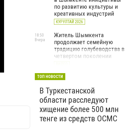
по развитию культуры и
креативных индустрий
КУРУЛТАЙ 2026
Житель Шымкента
18:50
Вчера
продолжает семейную
традицию голубеводства в
четвертом поколении
ВИДЕО
«Әділет» объединила
ТОП НОВОСТИ
17:22
Вчера
представителей всех
В Туркестанской
регионов на форуме
цифровых инициатив
области расследуют
КУРУЛТАЙ 2026
хищение более 500 млн
тенге из средств ОСМС