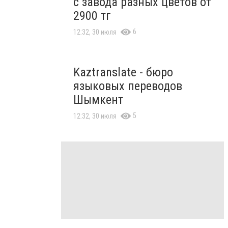
с завода разных цветов от
2900 тг
6
12:32, 30 июля
Kaztranslate - бюро
языковых переводов
Шымкент
5
12:32, 30 июля