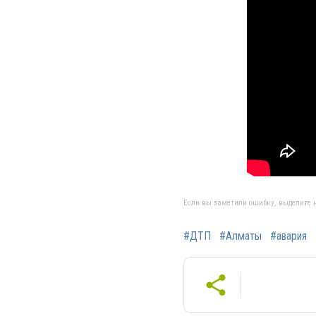
Если вы заметили ошибку, выделите н
#ДТП
#Алматы
#авария