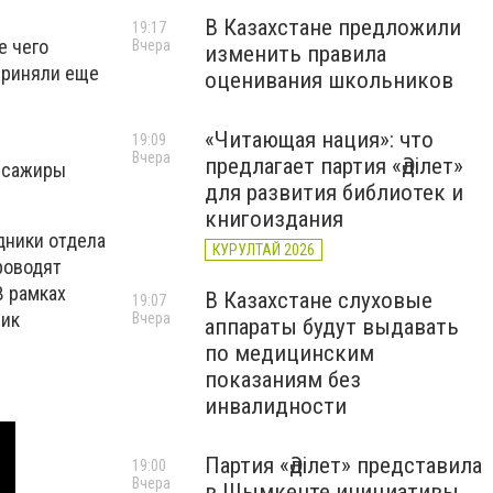
В Казахстане предложили
19:17
е чего
Вчера
изменить правила
приняли еще
оценивания школьников
«Читающая нация»: что
19:09
Вчера
предлагает партия «Әділет»
ассажиры
для развития библиотек и
книгоиздания
дники отдела
КУРУЛТАЙ 2026
роводят
В рамках
В Казахстане слуховые
19:07
ник
Вчера
аппараты будут выдавать
по медицинским
показаниям без
инвалидности
Партия «Әділет» представила
19:00
Вчера
в Шымкенте инициативы