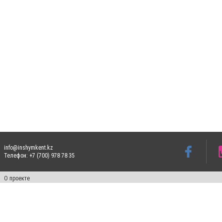
info@inshymkent.kz
Телефон: +7 (700) 978 78 35
О проекте
Свидетельство № 17809-СИ от 26 июля 2019 года
Все права защищены. Ретрансляция и цитирование материалов разрешается при ука