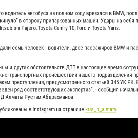
о водитель автобуса на полном ходу врезался в BMW, посл
ткинуло" в сторону припаркованных машин. Удары на себя 
tsubishi Pajero, Toyota Camry 10, Ford и Toyota Yaris.
адали семь человек - водители, двое пассажиров BMW и п
ины и других обстоятельств ДТП в настоящее время сотру
жно-транспортных происшествий нашего подразделения п
акам преступления, предусмотренного статьей 345 УК РК. 
веден ряд соответствующих экспертиз", - сообщил началь
ВД Алматы Рустам Абдрахманов.
публикованы в
Instagram
на странице
kris
_
p
_
almaty
.