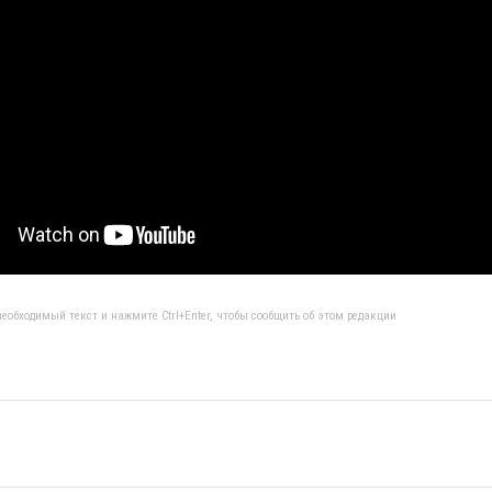
еобходимый текст и нажмите Ctrl+Enter, чтобы сообщить об этом редакции