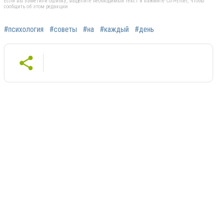
Если вы заметили ошибку, выделите необходимый текст и нажмите Ctrl+Enter, чтобы
сообщить об этом редакции
#психология
#советы
#на
#каждый
#день