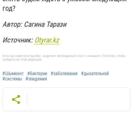
год?
Автор: Сагина Тарази
Источник:
Otyrar.kz
Если вы заметили ошибку, выделите необходимый текст и нажмите Ctrl+Enter, чтобы
сообщить об этом редакции
#Шымкент
#бактерии
#заболевания
#дыхательной
#системы
#эпидемия