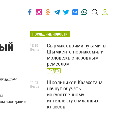
ПОСЛЕДНИЕ НОВОСТИ
ный
Сырмак своими руками: в
18:10
Вчера
Шымкенте познакомили
молодежь с народным
ремеслом
ВИДЕО
лижайшем
Школьников Казахстана
11:42
Вчера
начнут обучать
искусственному
ла
интеллекту с младших
ном заседании
классов