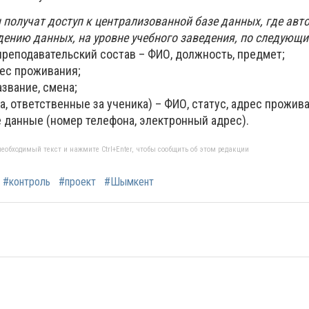
 получат доступ к централизованной базе данных, где ав
дению данных, на уровне учебного заведения, по следующ
реподавательский состав – ФИО, должность, предмет;
рес проживания;
азвание, смена;
а, ответственные за ученика) – ФИО, статус, адрес прожив
 данные (номер телефона, электронный адрес).
еобходимый текст и нажмите Ctrl+Enter, чтобы сообщить об этом редакции
#контроль
#проект
#Шымкент