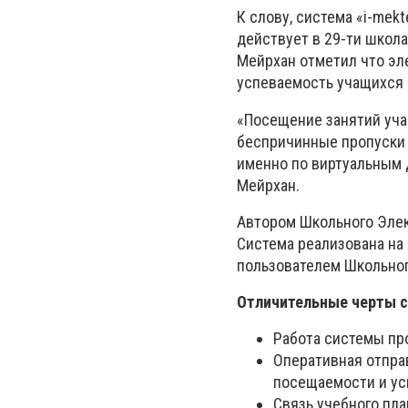
К слову, система «i-me
действует в 29-ти школ
Мейрхан отметил что эл
успеваемость учащихся 
«Посещение занятий уча
беспричинные пропуски 
именно по виртуальным 
Мейрхан.
Автором Школьного Элект
Система реализована на
пользователем Школьног
Отличительные черты 
Работа системы пр
Оперативная отпра
посещаемости и ус
Связь учебного пла