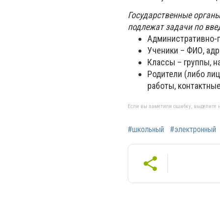
Государственные органы
подлежат задачи по вве
Административно-п
Ученики – ФИО, ад
Классы – группы, н
Родители (либо лиц
работы, контактные
Если вы заметили ошибку, выделите н
#школьный
#электронный