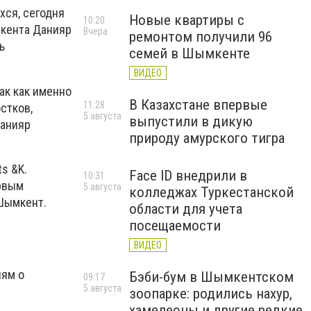
хся, сегодня
Новые квартиры с
10:20
мкента Данияр
Вчера
ремонтом получили 96
ь
семей в Шымкенте
ВИДЕО
ак как именно
В Казахстане впервые
11:28
стков,
5 августа
выпустили в дикую
Данияр
природу амурского тигра
s &K.
Face ID внедрили в
10:31
ервым
5 августа
колледжах Туркестанской
 Шымкент.
области для учета
посещаемости
ВИДЕО
лям о
Бэби-бум в Шымкентском
09:17
5 августа
зоопарке: родились нахур,
хамелеоны и другие редкие