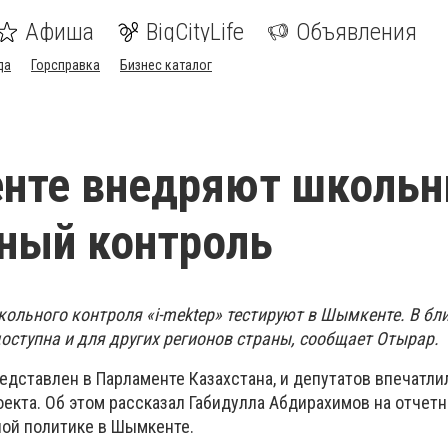
Афиша
BigCityLife
Объявления
да
Горсправка
Бизнес каталог
нте внедряют школь
ный контроль
кольного контроля «i-mektep» тестируют в Шымкенте. В б
оступна и для других регионов страны, сообщает Отырар.
едставлен в Парламенте Казахстана, и депутатов впечатли
оекта. Об этом рассказал Габидулла Абдирахимов на отчет
ой политике в Шымкенте.