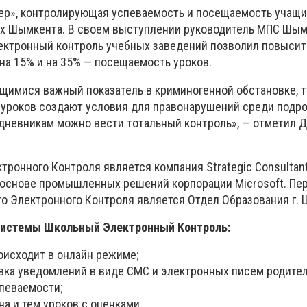
ktep», контролирующая успеваемость и посещаемость учащи
ах Шымкента. В своем выступлении руководитель МПС Шы
ектронный контроль учебных заведений позволил повысит
на 15% и на 35% — посещаемость уроков.
щимися важный показатель в криминогенной обстановке, т
уроков создают условия для правонарушений среди подро
дневникам можно вести тотальный контроль», — отметил 
ронного Контроля является компания Strategic Consultant
 основе промышленных решений корпорации Microsoft. П
о Электронного Контроля является Отдел Образования г.
системы Школьный Электронный Контроль:
оисходит в онлайн режиме;
вка уведомлений в виде СМС и электронных писем родите
певаемости;
на и тем уроков с оценками.