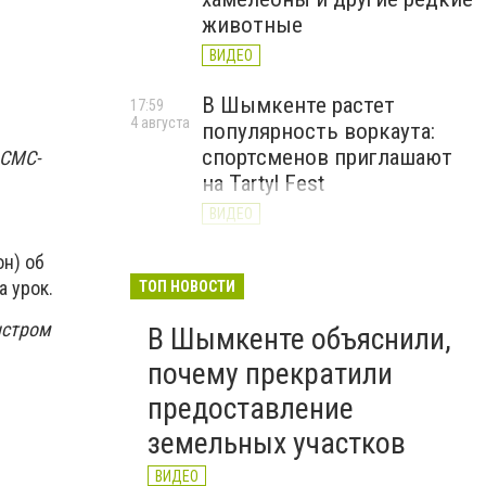
животные
ВИДЕО
В Шымкенте растет
17:59
4 августа
популярность воркаута:
спортсменов приглашают
 СМС-
на Tartyl Fest
ВИДЕО
Туркестанская область
н) об
13:10
4 августа
начала подготовку к
а урок.
ТОП НОВОСТИ
отопительному сезону
ыстром
В Шымкенте объяснили,
2026–2027
почему прекратили
ВИДЕО
предоставление
земельных участков
ВИДЕО