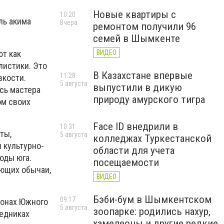
Новые квартиры с
10:20
ль акима
Вчера
ремонтом получили 96
семей в Шымкенте
ют как
ВИДЕО
листики. Это
В Казахстане впервые
11:28
вкости.
5 августа
выпустили в дикую
сь мастера
природу амурского тигра
ом своих
Face ID внедрили в
10:31
ты,
5 августа
колледжах Туркестанской
 культурно-
области для учета
оды юга.
посещаемости
ающих обычаи,
ВИДЕО
Бэби-бум в Шымкентском
09:17
йонах Южного
5 августа
зоопарке: родились нахур,
ведниках
хамелеоны и другие редкие