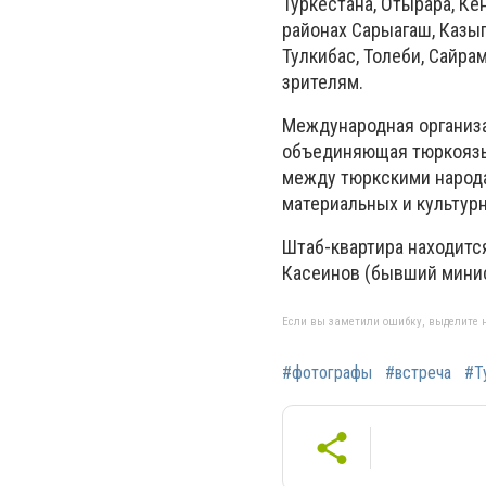
Туркестана, Отырара, Кен
районах Сарыагаш, Казыгур
Тулкибас, Толеби, Сайр
зрителям.
Международная организа
объединяющая тюркоязы
между тюркскими народа
материальных и культур
Штаб-квартира находитс
Касеинов (бывший минис
Если вы заметили ошибку, выделите н
#фотографы
#встреча
#Т