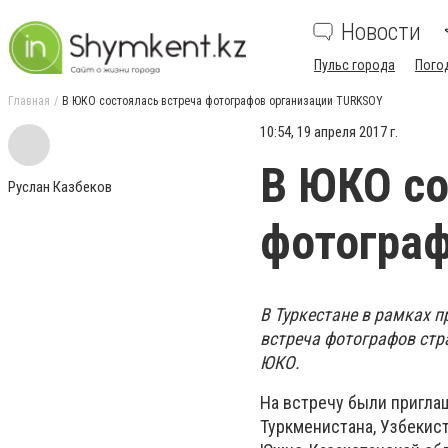
Новости
Пульс города
Пого
Главная
В ЮКО состоялась встреча фотографов организации TURKSOY
10:54, 19 апреля 2017 г.
В ЮКО со
Руслан Казбеков
фотограф
В Туркестане в рамках п
встреча фотографов стр
ЮКО.
На встречу были пригла
Туркменистана, Узбекист