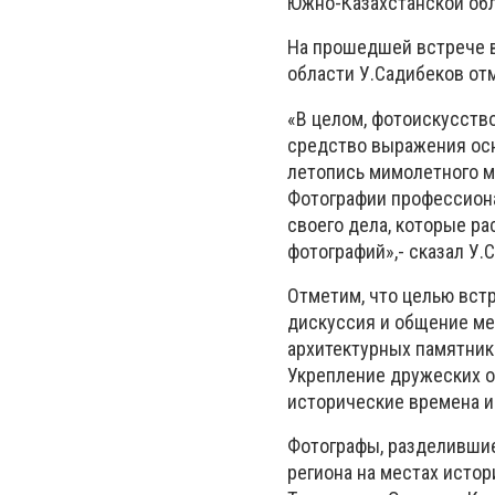
Южно-Казахстанской обл
На прошедшей встрече в
области У.Садибеков отм
«В целом, фотоискусство
средство выражения осн
летопись мимолетного м
Фотографии профессионал
своего дела, которые р
фотографий»,- сказал У.
Отметим, что целью вст
дискуссия и общение ме
архитектурных памятнико
Укрепление дружеских о
исторические времена 
Фотографы, разделившиес
региона на местах истор