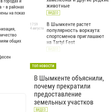
 в городах и
животные
а – в районах
лены на показ
ВИДЕО
В Шымкенте растет
17:59
4 августа
низация,
популярность воркаута:
ничество
спортсменов приглашают
ениям общих
на Tartyl Fest
ВИДЕО
 Дюсен
Туркестанская область
13:10
4 августа
начала подготовку к
ТОП НОВОСТИ
отопительному сезону
В Шымкенте объяснили,
2026–2027
почему прекратили
ВИДЕО
предоставление
земельных участков
ВИДЕО