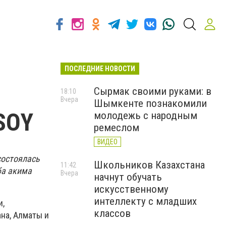
ПОСЛЕДНИЕ НОВОСТИ
Сырмак своими руками: в
18:10
Вчера
Шымкенте познакомили
SOY
молодежь с народным
ремеслом
ВИДЕО
состоялась
Школьников Казахстана
11:42
ба акима
Вчера
начнут обучать
искусственному
интеллекту с младших
и,
классов
ана, Алматы и