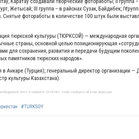
тау, Каратау создавали творческие фотоработы; ІІ группа –
т, Жетысай; ІІІ группа – в районах Сузак, Байдибек; ІҮ групп
ам. Снятые фотоработы в количестве 100 штук были выстав
ция тюркской культуры (ТЮРКСОЙ) — международная орга
чные страны, основной целью позиционирующая «сотруд
ми для сохранения, развития и передачи будущим покол
ных памятников тюркских народов».
я в Анкаре (Турция); генеральный директор организации —
тр культуры Казахстана).
еобходимый текст и нажмите Ctrl+Enter, чтобы сообщить об этом редакции
уркестан
#TURKSOY