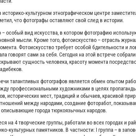
асти.
 историко-культурном этнографическом центре заместите
етил, что фотографы оставляют свой след в истории.
 – особый вид искусства, в котором фотографию использу
овной мысли. Кроме того, фотоискусство – отрасль журна
омента. Фотоискусство требует особой бдительности и ло
а говорят сами за себя. Сегодня на этой встрече собрали
аскрывают сущность человека, красоту момента посредств
Садибеков.
речи талантливых фотографов является обмен опытом рабо
жду профессиональными художниками в целях пропаганды
в, исторических мест, традиций и обычаев, красивой прир
тношений между народами, создание фоторабот, показыв
и описывающие города тюркоязычных народов.
я на 4 творческие группы, работали во всех городах и ра
ико-культурных памятников. В частности: І группа – в запо