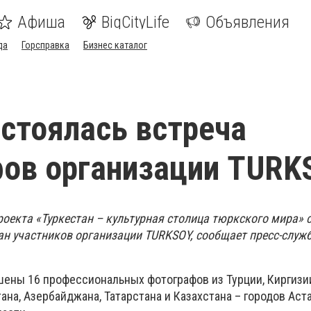
Афиша
BigCityLife
Объявления
да
Горсправка
Бизнес каталог
стоялась встреча
ов организации TURK
роекта «Туркестан – культурная столица тюркского мира» 
ан участников организации TURKSOY, сообщает пресс-служ
шены 16 профессиональных фотографов из Турции, Киргизи
ана, Азербайджана, Татарстана и Казахстана – городов Аст