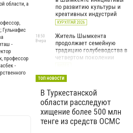
й области, а
по развитию культуры и
креативных индустрий
рофессор,
КУРУЛТАЙ 2026
; Гульнафис
Житель Шымкента
18:50
ва
Вчера
продолжает семейную
иташ -
традицию голубеводства в
ектор
четвертом поколении
к, профессор
асбек -
ВИДЕО
арственного
«Әділет» объединила
ТОП НОВОСТИ
17:22
Вчера
представителей всех
В Туркестанской
регионов на форуме
цифровых инициатив
области расследуют
КУРУЛТАЙ 2026
хищение более 500 млн
тенге из средств ОСМС