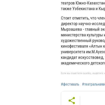
театров Южно-Казахстанс
также Узбекистана и Кы
Стоит отметить, что чле
директор научно-исслед
Мырзашева - главный эк
министерства культуры 
художественный руковод
кинофестиваля «Алтын к
университета им.М.Ауезо
кандидат искусствовед,
академического детског
Если вы заметили ошибку, выделите н
#фестиваль
#театральнаяв