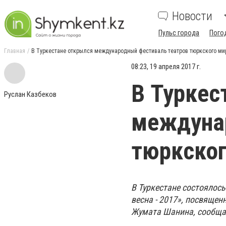
Новости
Пульс города
Пого
Главная
В Туркестане открылся международный фестиваль театров тюркского ми
08:23, 19 апреля 2017 г.
В Туркес
Руслан Казбеков
междуна
тюркског
В Туркестане состоялос
весна - 2017», посвяще
Жумата Шанина, сообща