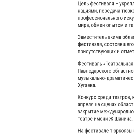
Цель фестиваля – укре
нациями, передача тюркс
профессионального иску
мира, обмен опытом и те
Заместитель акима обла
фестиваля, состоявшегос
присутствующих и отмет
Фестиваль «Театральная 
Павлодарского областног
музыкально-драматическ
Хугаева.
Конкурс среди театров, 
апреля на сценах облас
закрытие международног
театре имени Ж.Шанина.
На фестивале тюркоязычн