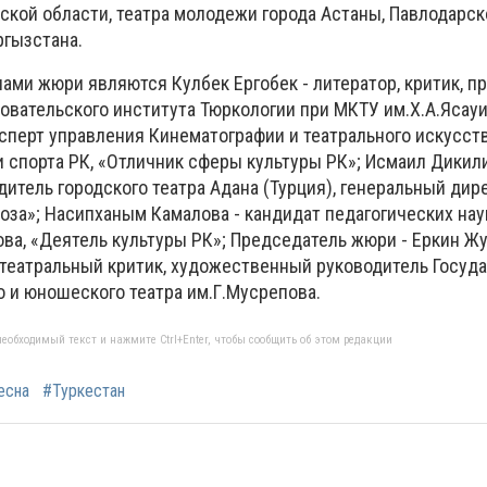
кой области, театра молодежи города Астаны, Павлодарско
ргызстана.
нами жюри являются Кулбек Ергобек - литератор, критик, п
овательского института Тюркологии при МКТУ им.Х.А.Ясауи
сперт управления Кинематографии и театрального искусст
и спорта РК, «Отличник сферы культуры РК»; Исмаил Дикил
итель городского театра Адана (Турция), генеральный дир
оза»; Насипханым Камалова - кандидат педагогических нау
ва, «Деятель культуры РК»; Председатель жюри - Еркин Жу
 театральный критик, художественный руководитель Госуд
о и юношеского театра им.Г.Мусрепова.
еобходимый текст и нажмите Ctrl+Enter, чтобы сообщить об этом редакции
есна
#Туркестан