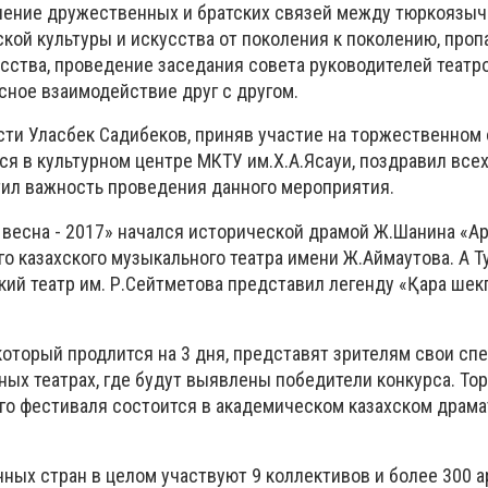
пление дружественных и братских связей между тюркоязы
кой культуры и искусства от поколения к поколению, проп
сства, проведение заседания совета руководителей театр
сное взаимодействие друг с другом.
сти Уласбек Садибеков, приняв участие на торжественном
я в культурном центре МКТУ им.Х.А.Ясауи, поздравил все
ил важность проведения данного мероприятия.
весна - 2017» начался исторической драмой Ж.Шанина «Арқ
о казахского музыкального театра имени Ж.Аймаутова. А 
ий театр им. Р.Сейтметова представил легенду «Қара шекп
который продлится на 3 дня, представят зрителям свои спе
тных театрах, где будут выявлены победители конкурса. Т
о фестиваля состоится в академическом казахском драм
ых стран в целом участвуют 9 коллективов и более 300 а