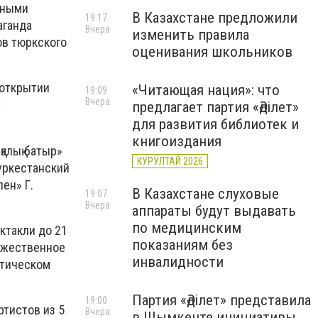
чными
В Казахстане предложили
19:17
аганда
Вчера
изменить правила
ов тюркского
оценивания школьников
 открытии
«Читающая нация»: что
19:09
Вчера
х
предлагает партия «Әділет»
для развития библиотек и
книгоиздания
алық батыр»
КУРУЛТАЙ 2026
Туркестанский
ен» Г.
В Казахстане слуховые
19:07
Вчера
аппараты будут выдавать
по медицинским
ктакли до 21
показаниям без
оржественное
инвалидности
атическом
Партия «Әділет» представила
19:00
ртистов из 5
Вчера
в Шымкенте инициативы