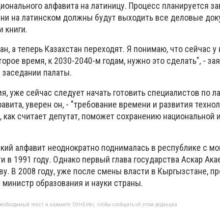
ионального алфавита на латиницу. Процесс планируется з
мени на латинском должны будут выходить все деловые док
 книги.
н, а теперь Казахстан переходят. Я понимаю, что сейчас у 
торое время, к 2030-2040-м годам, нужно это сделать", - за
 заседании палаты.
, уже сейчас следует начать готовить специалистов по л
авита, уверен он, - "требование времени и развития технол
ы, как считает депутат, поможет сохранению национальной
ский алфавит неоднократно поднималась в республике с м
 в 1991 году. Однако первый глава государства Аскар Ака
у. В 2008 году, уже после смены власти в Кыргызстане, пр
 министр образования и науки страны.
еобходимый текст и нажмите Ctrl+Enter, чтобы сообщить об этом редакции