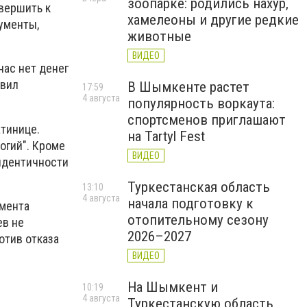
зоопарке: родились нахур,
авершить к
хамелеоны и другие редкие
ументы,
животные
ВИДЕО
нас нет денег
явил
В Шымкенте растет
17:59
4 августа
популярность воркаута:
спортсменов приглашают
атинице.
на Tartyl Fest
огий". Кроме
ВИДЕО
 идентичности
Туркестанская область
13:10
4 августа
начала подготовку к
омента
отопительному сезону
ев не
2026–2027
отив отказа
ВИДЕО
На Шымкент и
10:19
4 августа
Туркестанскую область