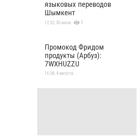
языковых переводов
Шымкент
5
12:32, 30 июля
Промокод Фридом
продукты (Арбуз):
7WXHUZZU
16:38, 4 августа