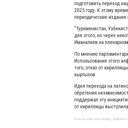
подготовить переход нац
2025 году. К этому вре
периодические издания и
"Туркменистан, Узбекиста
для этого, но через неко
Иманалиев на пленарном
По мнению парламентария
Использование этого алф
того, отказ от кириллиц
кыргызов.
Идея перехода на латин
обретения независимости
поддержал эту инициатив
от кириллицы выступила
Если вы заметили ошибку, выделите н