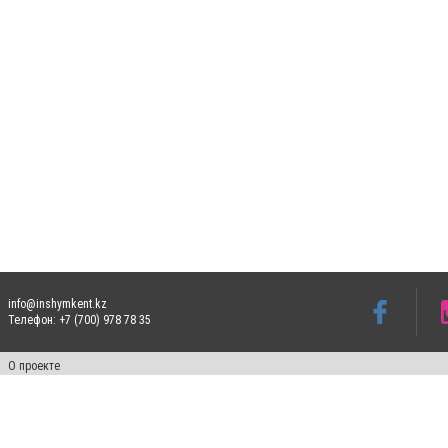
info@inshymkent.kz
Телефон: +7 (700) 978 78 35
О проекте
Свидетельство № 17809-СИ от 26 июля 2019 года
Все права защищены. Ретрансляция и цитирование материалов разрешается при ука