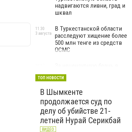
надвигаются ливни, град и
шквал
В Туркестанской области
11:30
3 августа
расследуют хищение более
500 млн тенге из средств
ОСМС
За нецензурную брань в
10:17
3 августа
соцсетях и на улице
ТОП НОВОСТИ
казахстанцам грозят
штрафы и арест
В Шымкенте
ВИДЕО
продолжается суд по
делу об убийстве 21-
летней Нурай Серикбай
ВИДЕО