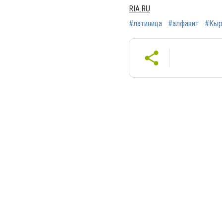
RIA.RU
#латиница
#алфавит
#Кыр