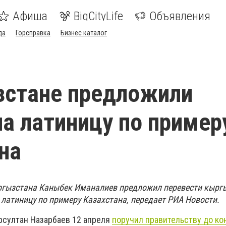
Афиша
BigCityLife
Объявления
да
Горсправка
Бизнес каталог
зстане предложили
на латиницу по пример
на
ргызстана Каныбек Иманалиев предложил перевести кырг
 латиницу по примеру Казахстана, передает РИА Новости.
рсултан Назарбаев 12 апреля
поручил правительству до ко