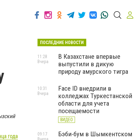
ПОСЛЕДНИЕ НОВОСТИ
В Казахстане впервые
11:28
Вчера
выпустили в дикую
у
природу амурского тигра
Face ID внедрили в
10:31
Вчера
колледжах Туркестанской
области для учета
посещаемости
ызский
ВИДЕО
Бэби-бум в Шымкентском
09:17
нца года
Вчера