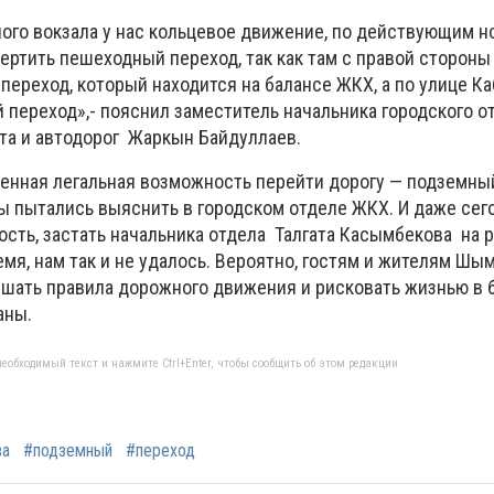
го вокзала у нас кольцевое движение, по действующим н
ертить пешеходный переход, так как там с правой стороны
ереход, который находится на балансе ЖКХ, а по улице К
 переход»,- пояснил заместитель начальника городского о
та и автодорог Жаркын Байдуллаев.
енная легальная возможность перейти дорогу — подземны
ы пытались выяснить в городском отделе ЖКХ. И даже сего
ость, застать начальника отдела Талгата Касымбекова на 
емя, нам так и не удалось. Вероятно, гостям и жителям Шым
шать правила дорожного движения и рисковать жизнью в
аны.
еобходимый текст и нажмите Ctrl+Enter, чтобы сообщить об этом редакции
ва
#подземный
#переход