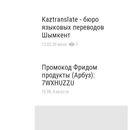
Kaztranslate - бюро
языковых переводов
Шымкент
5
12:32, 30 июля
Промокод Фридом
продукты (Арбуз):
7WXHUZZU
16:38, 4 августа