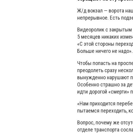
Ж/д вокзал — ворота наш
непрерывное. Есть подзе
Видеоролик с закрытым 
5 месяцев никаких изме
«С этой стороны переход
Больше ничего не надо».
Чтобы попасть на просп
преодолеть сразу нескол
вынужденно нарушают пр
Особенно страшно за де
идти дорогой «смерти» п
«Нам приходится перебег
пытаемся переходить, ко
Вопрос, почему же отсу
отделе транспорта сосл