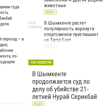
животные
ормам туда
 есть
ВИДЕО
абанбай
В Шымкенте растет
17:59
тдела
4 августа
популярность воркаута:
спортсменов приглашают
й переход — в
на Tartyl Fest
дня,
ВИДЕО
рабочем
кента, по-
Туркестанская область
13:10
 будущем
4 августа
начала подготовку к
ТОП НОВОСТИ
отопительному сезону
В Шымкенте
2026–2027
продолжается суд по
ВИДЕО
делу об убийстве 21-
летней Нурай Серикбай
ВИДЕО