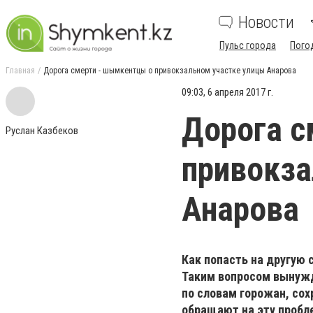
Новости
Пульс города
Пого
Главная
Дорога смерти - шымкентцы о привокзальном участке улицы Анарова
09:03, 6 апреля 2017 г.
Дорога с
Руслан Казбеков
привокза
Анарова
Как попасть на другую
Таким вопросом вынужд
по словам горожан, сох
обращают на эту пробл