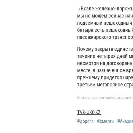
«Возле железно-дорожно
мы не можем сейчас нач
подземный пешеходный п
батыра есть пешеходный
пассажирского транспор
Почему закрыта единств
течение четырех дней м
несмотря на договоренн
месте, в назначенное вр
прежнему придется нару
третьем мегаполисе стр
Если вы заметили ошибку, выделите н
TVK-UKO.KZ
#дорога
#смерти
#Анаро