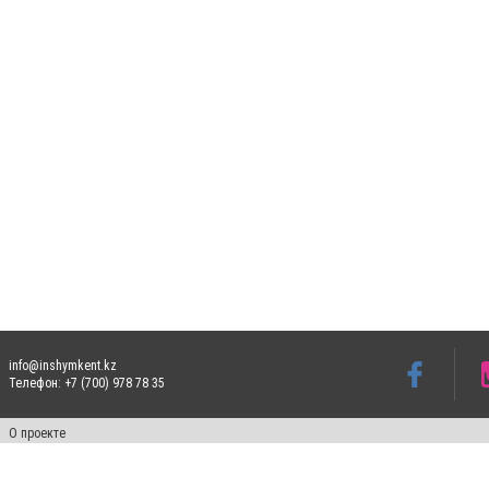
info@inshymkent.kz
Телефон: +7 (700) 978 78 35
О проекте
Свидетельство № 17809-СИ от 26 июля 2019 года