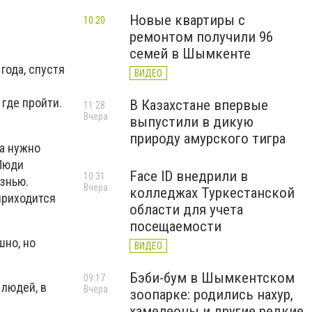
Новые квартиры с
10:20
и
ремонтом получили 96
семей в Шымкенте
года, спустя
ВИДЕО
где пройти.
В Казахстане впервые
11:28
Вчера
выпустили в дикую
природу амурского тигра
а нужно
 Люди
Face ID внедрили в
10:31
знью.
Вчера
колледжах Туркестанской
приходится
области для учета
посещаемости
шно, но
ВИДЕО
Бэби-бум в Шымкентском
09:17
 людей, в
Вчера
зоопарке: родились нахур,
хамелеоны и другие редкие