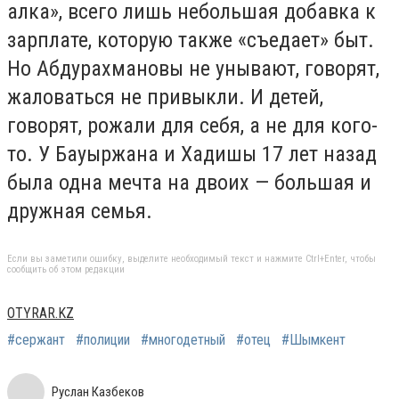
алка», всего лишь небольшая добавка к
зарплате, которую также «съедает» быт.
Но Абдурахмановы не унывают, говорят,
жаловаться не привыкли. И детей,
говорят, рожали для себя, а не для кого-
то. У Бауыржана и Хадишы 17 лет назад
была одна мечта на двоих — большая и
дружная семья.
Если вы заметили ошибку, выделите необходимый текст и нажмите Ctrl+Enter, чтобы
сообщить об этом редакции
OTYRAR.KZ
#сержант
#полиции
#многодетный
#отец
#Шымкент
Руслан Казбеков