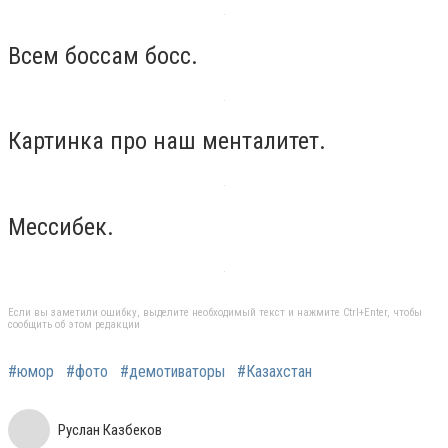
Всем боссам босс.
Картинка про наш менталитет.
Мессибек.
Если вы заметили ошибку, выделите необходимый текст и нажмите Ctrl+Enter, чтобы
сообщить об этом редакции
#юмор
#фото
#демотиваторы
#Казахстан
Руслан Казбеков