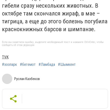
гибели сразу нескольких животных. В
октябре там скончался жираф, в мае –
тигрица, а еще до этого болезнь погубила
краснокнижных барсов и шимпанзе.
Если вы заметили ошибку, выделите необходимый текст и нажмите Ctrl+Enter, чтобы
сообщить об этом редакции
TVK
#зоопарк
#бегемот
#Ламбада
#Шымкент
Руслан Казбеков