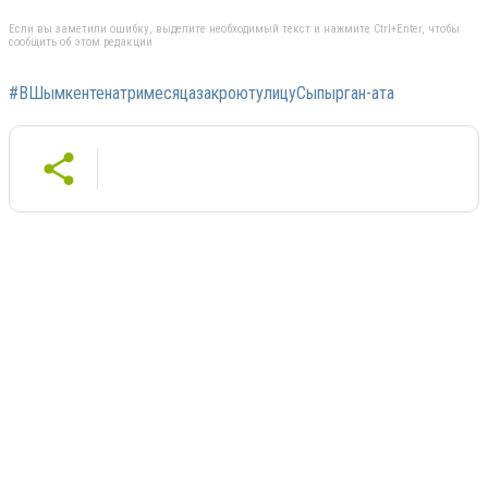
Если вы заметили ошибку, выделите необходимый текст и нажмите Ctrl+Enter, чтобы
сообщить об этом редакции
#ВШымкентенатримесяцазакроютулицуСыпырган-ата