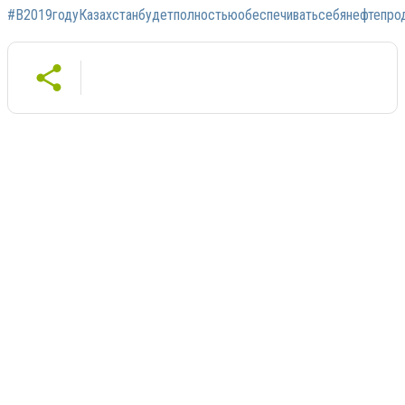
#В2019годуКазахстанбудетполностьюобеспечиватьсебянефтепро