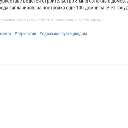
Туркестане ведется строительство 8 многоэтажных домов.
рода запланирована постройка еще 100 домов за счет госу
еобходимый текст и нажмите Ctrl+Enter, чтобы сообщить об этом редакции
кента
#туркестан
#сданвэксплуатациюдом