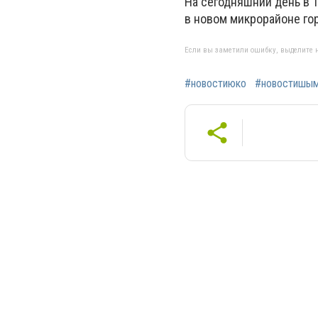
На сегодняшний день в 
в новом микрорайоне го
Если вы заметили ошибку, выделите н
#новостиюко
#новостишым