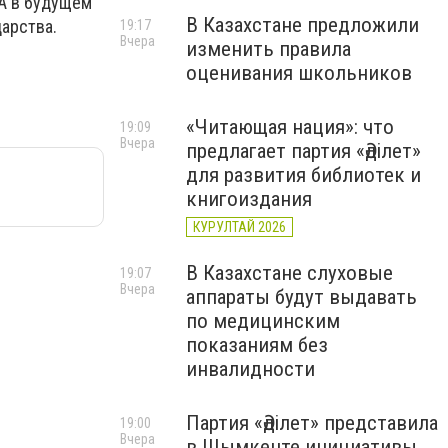
 А в будущем
В Казахстане предложили
дарства.
19:17
Вчера
изменить правила
оценивания школьников
«Читающая нация»: что
19:09
Вчера
предлагает партия «Әділет»
для развития библиотек и
книгоиздания
КУРУЛТАЙ 2026
В Казахстане слуховые
19:07
Вчера
аппараты будут выдавать
по медицинским
показаниям без
инвалидности
Партия «Әділет» представила
19:00
Вчера
в Шымкенте инициативы