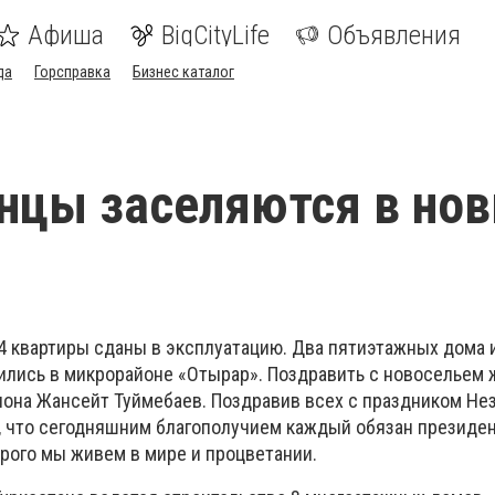
Афиша
BigCityLife
Объявления
да
Горсправка
Бизнес каталог
нцы заселяются в но
64 квартиры сданы в эксплуатацию. Два пятиэтажных дома 
лись в микрорайоне «Отырар». Поздравить с новосельем 
гиона Жансейт Туймебаев. Поздравив всех с праздником Н
л, что сегодняшним благополучием каждый обязан президен
орого мы живем в мире и процветании.