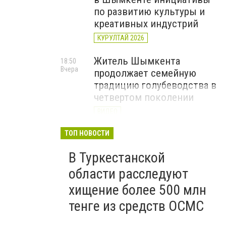
по развитию культуры и
креативных индустрий
КУРУЛТАЙ 2026
Житель Шымкента
18:50
Вчера
продолжает семейную
традицию голубеводства в
четвертом поколении
ВИДЕО
«Әділет» объединила
ТОП НОВОСТИ
17:22
Вчера
представителей всех
В Туркестанской
регионов на форуме
цифровых инициатив
области расследуют
КУРУЛТАЙ 2026
хищение более 500 млн
тенге из средств ОСМС