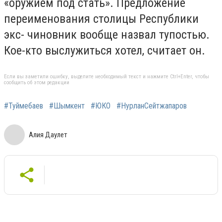
«оружием под стать». Предложение
переименования столицы Республики
экс- чиновник вообще назвал тупостью.
Кое-кто выслужиться хотел, считает он.
Если вы заметили ошибку, выделите необходимый текст и нажмите Ctrl+Enter, чтобы
сообщить об этом редакции
#Туймебаев
#Шымкент
#ЮКО
#НурланСейтжапаров
Алия Даулет