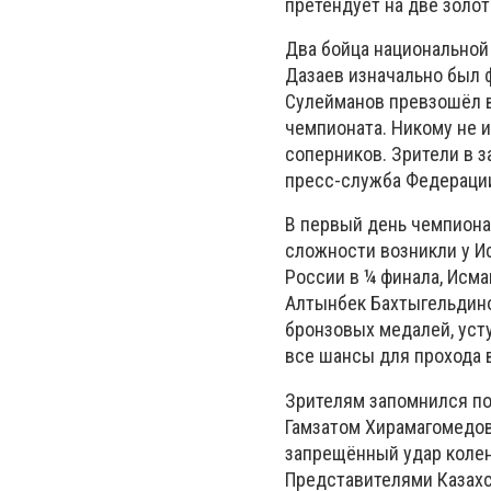
претендует на две золот
Два бойца национальной
Дазаев изначально был 
Сулейманов превзошёл 
чемпионата. Никому не и
соперников. Зрители в 
пресс-служба Федераци
В первый день чемпиона
сложности возникли у Ис
России в ¼ финала, Исм
Алтынбек Бахтыгельдино
бронзовых медалей, уст
все шансы для прохода 
Зрителям запомнился п
Гамзатом Хирамагомедов
запрещённый удар колено
Представителями Казахст