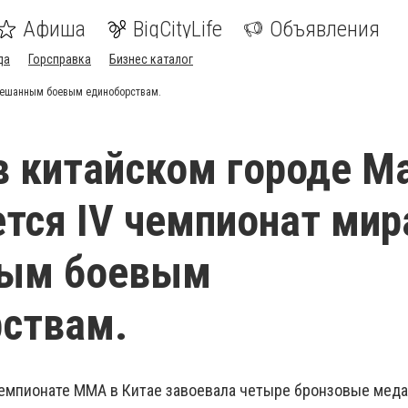
Афиша
BigCityLife
Объявления
да
Горсправка
Бизнес каталог
смешанным боевым единоборствам.
в китайском городе М
тся IV чемпионат мир
ым боевым
ствам.
чемпионате ММА в Китае завоевала четыре бронзовые меда