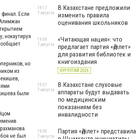
В Казахстане предложили
19:17
7 августа
 финал. Если
изменить правила
 Алимжан
оценивания школьников
открытием
у, нокаутируя
«Читающая нация»: что
19:09
сообщает
7 августа
предлагает партия «Әділет»
для развития библиотек и
книгоиздания
перников, но
ником из
КУРУЛТАЙ 2026
Бекишев,
В Казахстане слуховые
19:07
лями
7 августа
аппараты будут выдавать
екишева были
по медицинским
показаниям без
йцом
инвалидности
рименив
урахманова.
Партия «Әділет» представила
19:00
 боя не был
7 августа
в Шымкенте инициативы