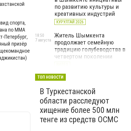
захстанской
по развитию культуры и
креативных индустрий
вид спорта,
КУРУЛТАЙ 2026
тана по ММА
Житель Шымкента
18:50
т-Петербург,
7 августа
продолжает семейную
ряный призёр
традицию голубеводства в
общекомандное
четвертом поколении
Таджикистан)
ВИДЕО
«Әділет» объединила
ТОП НОВОСТИ
17:22
7 августа
представителей всех
В Туркестанской
регионов на форуме
цифровых инициатив
области расследуют
КУРУЛТАЙ 2026
хищение более 500 млн
тенге из средств ОСМС