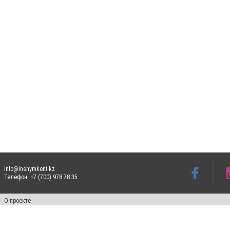
info@inshymkent.kz
Телефон: +7 (700) 978 78 35
О проекте
Свидетельство № 17809-СИ от 26 июля 2019 года
Все права защищены. Ретрансляция и цитирование материалов разрешается при ука