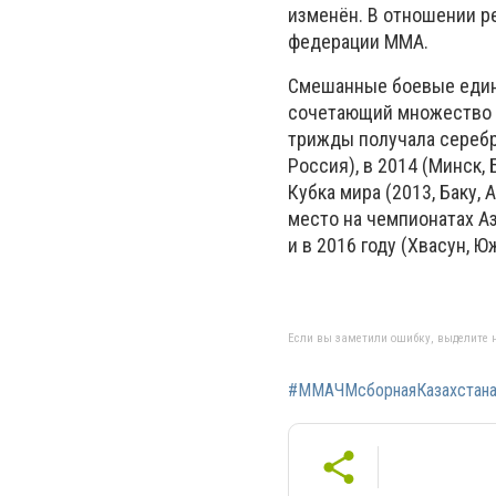
изменён. В отношении р
федерации MMA.
Смешанные боевые единоб
сочетающий множество т
трижды получала серебр
Россия), в 2014 (Минск, 
Кубка мира (2013, Баку,
место на чемпионатах Ази
и в 2016 году (Хвасун, Ю
Если вы заметили ошибку, выделите н
#ММАЧМсборнаяКазахстан