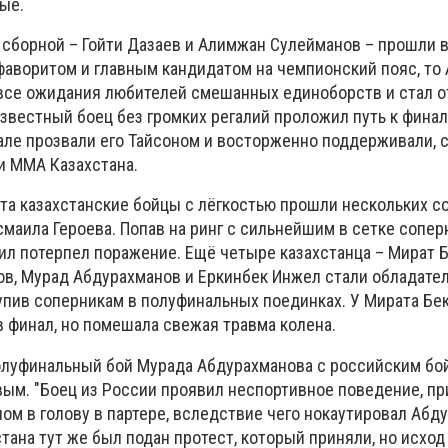
ые.
 сборной – Гойти Дазаев и Алимжан Сулейманов – прошли в
фаворитом и главным кандидатом на чемпионский пояс, то
все ожидания любителей смешанных единоборств и стал 
звестный боец без громких регалий проложил путь к финал
зале прозвали его Тайсоном и восторженно поддерживали, 
и MMA Казахстана.
та казахстанские бойцы с лёгкостью прошли нескольких со
маила Героева. Попав на ринг с сильнейшим в сетке сопер
аил потерпел поражение. Ещё четыре казахстанца – Мират 
в, Мурад Абдурахманов и Еркинбек Инжел стали обладате
упив соперникам в полуфинальных поединках. У Мирата Б
в финал, но помешала свежая травма колена.
олуфинальный бой Мурада Абдурахманова с российским бо
ым. "Боец из России проявил неспортивное поведение, п
м в голову в партере, вследствие чего нокаутировал Абд
ана тут же был подан протест, который приняли, но исход