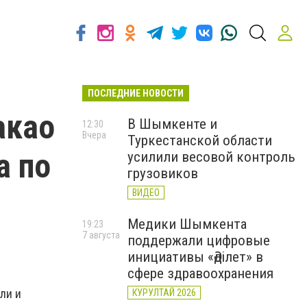
ПОСЛЕДНИЕ НОВОСТИ
акао
В Шымкенте и
12:30
Вчера
Туркестанской области
а по
усилили весовой контроль
грузовиков
ВИДЕО
Медики Шымкента
19:23
7 августа
поддержали цифровые
инициативы «Әділет» в
сфере здравоохранения
ли и
КУРУЛТАЙ 2026