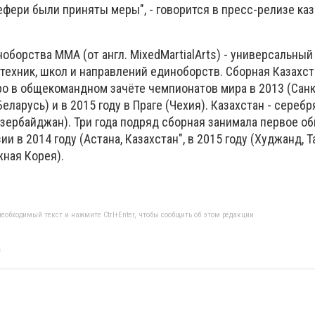
ефери были приняты меры", - говорится в пресс-релизе ка
орства ММА (от англ. MixedMartialArts) - универсальный 
ехник, школ и направлений единоборств. Сборная Казахс
о в общекомандном зачёте чемпионатов мира в 2013 (Санк
Беларусь) и в 2015 году в Праге (Чехия). Казахстан - сереб
 Азербайджан). Три года подряд сборная занимала первое 
и в 2014 году (Астана, Казахстан", в 2015 году (Худжанд, 
жная Корея).
еобходимый текст и нажмите Ctrl+Enter, чтобы сообщить об этом редакции
а