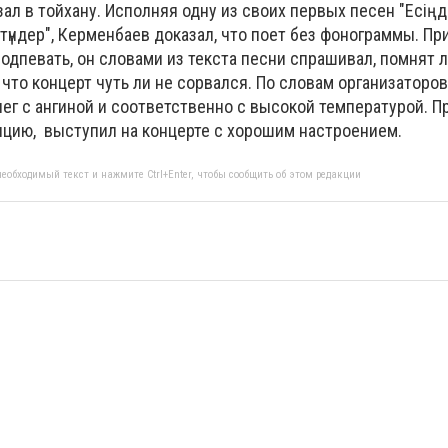
ал в тойхану. Исполняя одну из своих первых песен "Есіңд
р түндер", Керменбаев доказал, что поет без фонограммы. П
дпевать, он словами из текста песни спрашивал, помнят л
 что концерт чуть ли не сорвался. По словам организаторов
лег с ангиной и соответственно с высокой температурой. П
цию, выступил на концерте с хорошим настроением.
еобходимый текст и нажмите Ctrl+Enter, чтобы сообщить об этом редакции