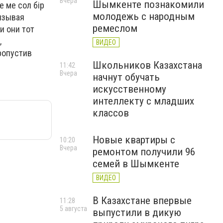
Вчера
Шымкенте познакомили
е ме сол бір
молодежь с народным
ризывая
ремеслом
и они тот
,
ВИДЕО
ропустив
Школьников Казахстана
11:42
Вчера
начнут обучать
искусственному
интеллекту с младших
классов
Новые квартиры с
10:20
Вчера
ремонтом получили 96
семей в Шымкенте
ВИДЕО
В Казахстане впервые
11:28
5 августа
выпустили в дикую