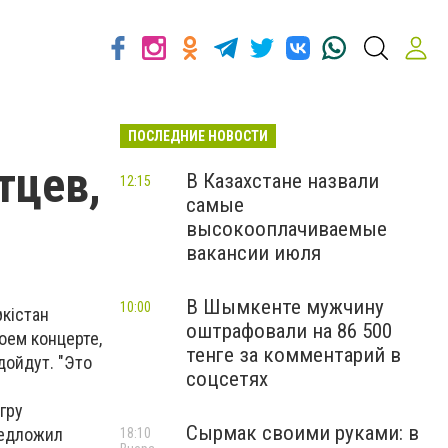
ПОСЛЕДНИЕ НОВОСТИ
тцев,
В Казахстане назвали
12:15
самые
высокооплачиваемые
вакансии июля
В Шымкенте мужчину
10:00
ркістан
оштрафовали на 86 500
оем концерте,
тенге за комментарий в
дойдут. "Это
соцсетях
гру
Сырмак своими руками: в
редложил
18:10