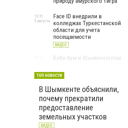
природу амурского тигра
Face ID внедрили в
10:31
5 августа
колледжах Туркестанской
области для учета
посещаемости
ВИДЕО
Бэби-бум в Шымкентском
09:17
5 августа
зоопарке: родились нахур,
хамелеоны и другие редкие
ТОП НОВОСТИ
животные
ВИДЕО
В Шымкенте объяснили,
почему прекратили
предоставление
земельных участков
ВИДЕО