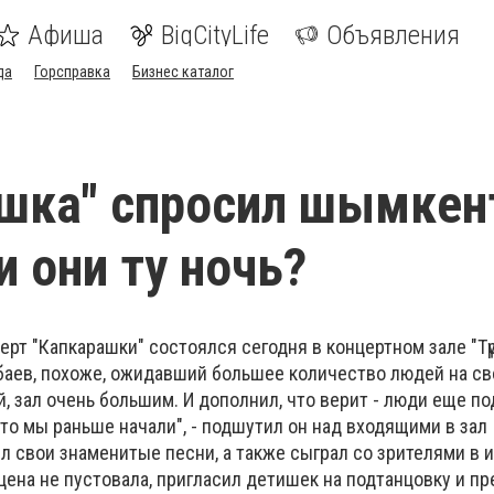
Афиша
BigCityLife
Объявления
да
Горсправка
Бизнес каталог
шка" спросил шымкен
и они ту ночь?
рт "Капкарашки" состоялся сегодня в концертном зале "Тү
аев, похоже, ожидавший большее количество людей на св
й, зал очень большим. И дополнил, что верит - люди еще по
то мы раньше начали", - подшутил он над входящими в зал
 свои знаменитые песни, а также сыграл со зрителями в и
цена не пустовала, пригласил детишек на подтанцовку и п