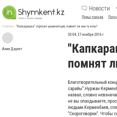
Новости
Пульс города
Пого
Главная
"Капкарашка" спросил шымкентцев, помнят ли они ту ночь?
20:04, 27 ноября 2016 г.
"Капкара
Алия Даулет
помнят л
Благотворительный конце
сарайы".Нуржан Керменб
назвал, словно невзнача
не вы опаздываете, прос
людьми.Керменбаев, спел
"Скороговорки". Чтобы с